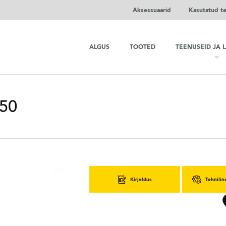
Aksessuaarid
Kasutatud t
ALGUS
TOOTED
TEENUSEID JA 
050
Kirjeldus
Tehnilin