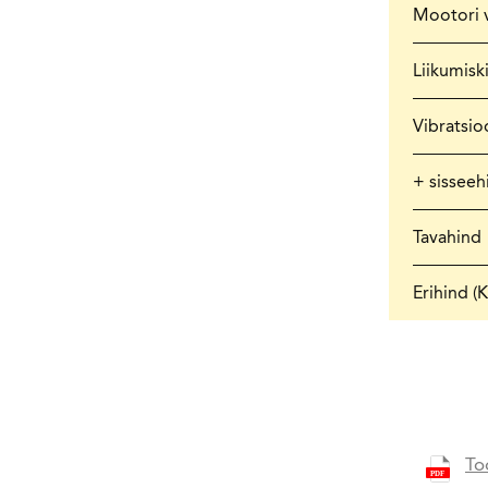
Mootori 
Liikumiski
Vibratsi
+ sisseeh
Tavahind
Erihind (
To