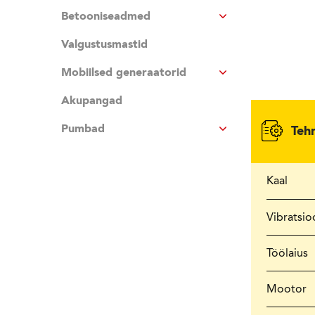
Betooniseadmed
Valgustusmastid
Mobiilsed generaatorid
Akupangad
Pumbad
Teh
Kaal
Vibratsio
Töölaius
Mootor