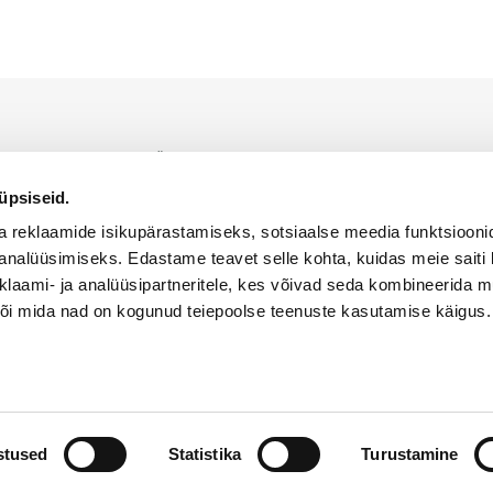
indaja on Alfis EST OÜ, kellele kuulub ainuõigus WACKER NEUSON toodet
iumil.
üpsiseid.
KÜPSISTE KASUTAMISE POLIITIKA
PRIVAATSUSPOLIITIKA
a reklaamide isikupärastamiseks, sotsiaalse meedia funktsiooni
analüüsimiseks. Edastame teavet selle kohta, kuidas meie saiti 
klaami- ja analüüsipartneritele, kes võivad seda kombineerida 
 või mida nad on kogunud teiepoolse teenuste kasutamise käigus.
ed kaitstud
stused
Statistika
Turustamine