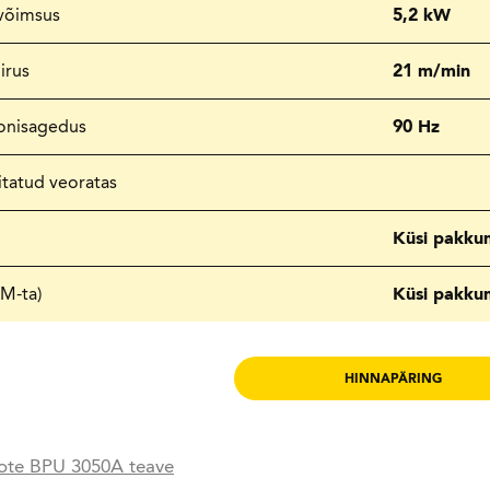
võimsus
5,2 kW
irus
21 m/min
oonisagedus
90 Hz
itatud veoratas
Küsi pakku
KM-ta)
Küsi pakku
HINNAPÄRING
ote BPU 3050A teave