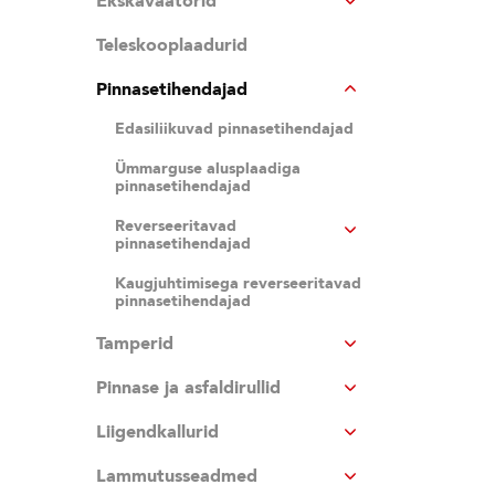
Ekskavaatorid
Teleskooplaadurid
Pinnasetihendajad
Edasiliikuvad pinnasetihendajad
Ümmarguse alusplaadiga
pinnasetihendajad
Reverseeritavad
pinnasetihendajad
Kaugjuhtimisega reverseeritavad
pinnasetihendajad
Tamperid
Pinnase ja asfaldirullid
Liigendkallurid
Lammutusseadmed