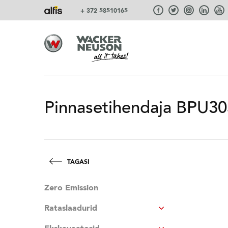
+ 372 58510165
Pinnasetihendaja BPU3
TAGASI
Zero Emission
Rataslaadurid