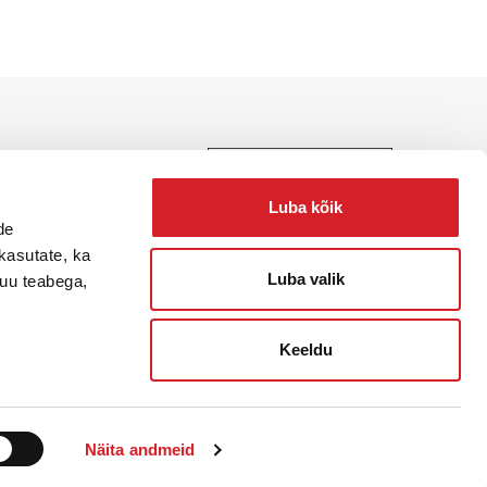
e, teenuste ja lahenduste
Luba kõik
de
kasutate, ka
Luba valik
muu teabega,
Keeldu
Näita andmeid