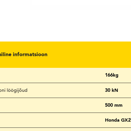
niline informatsioon
166kg
oni löögijõud
30 kN
500 mm
Honda GX2