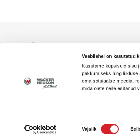
WACKER NEUSON ametlik es
levitamiseks Eesti territoor
Veebilehel on kasutatud k
Kasutame küpsiseid sisu j
pakkumiseks ning liikluse 
oma sotsiaalse meedia, re
mida olete neile esitanud
© 2026 Wacker Neuson | Alfis EST OÜ | Kõik õigus
Nõusoleku
Vajalik
Eeli
valik