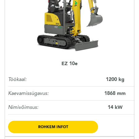
KASUTATUD TEHNIKA
KARJÄÄR
MEIST
EZ 10e
KONTAKT
Töökaal:
1200 kg
Kaevamissügavus:
1868 mm
Nimivõimsus:
14 kW
ROHKEM INFOT