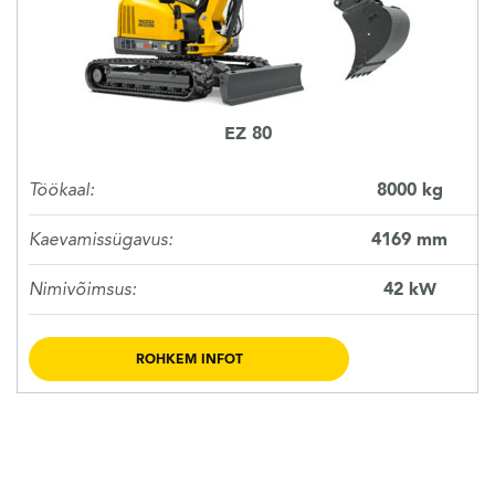
EZ 80
Töökaal:
8000 kg
Kaevamissügavus:
4169 mm
Nimivõimsus:
42 kW
ROHKEM INFOT