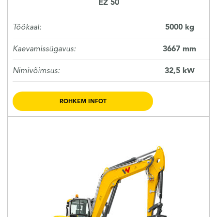
EZ 50
Töökaal:
5000 kg
Kaevamissügavus:
3667 mm
Nimivõimsus:
32,5 kW
ROHKEM INFOT