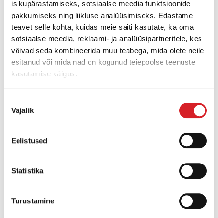
isikupärastamiseks, sotsiaalse meedia funktsioonide
pakkumiseks ning liikluse analüüsimiseks. Edastame
teavet selle kohta, kuidas meie saiti kasutate, ka oma
sotsiaalse meedia, reklaami- ja analüüsipartneritele, kes
võivad seda kombineerida muu teabega, mida olete neile
esitanud või mida nad on kogunud teiepoolse teenuste
kasutamise käigus.
Nõusoleku
EZ 26
Vajalik
valik
Töökaal:
2600 kg
Eelistused
Kaevamissügavus:
2803 mm
Statistika
Nimivõimsus:
14,6 kW
Turustamine
ROHKEM INFOT