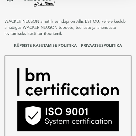
WACKER NEUSON ametlik esindaja on Alfis EST OÜ, kellele kuulub
ainuõigus WACKER NEUSON toodete, teenuste ja lahenduste
levitamiseks Eesti territooriumil.
KÜPSISTE KASUTAMISE POLIITIKA
PRIVAATSUSPOLIITIKA