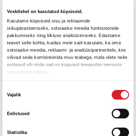
Veebilehel on kasutatud küpsiseid.
Kasutame küpsiseid sisu ja reklaamide
isikupärastamiseks, sotsiaalse meedia funktsioonide
pakkumiseks ning liikluse analüüsimiseks. Edastame
teavet selle kohta, kuidas meie saiti kasutate, ka oma
sotsiaalse meedia, reklaami- ja analüüsipartneritele, kes
võivad seda kombineerida muu teabega, mida olete neile
esitanud või mida nad on kogunud teiepoolse teenuste
kasutamise käigus.
AR 26/6/042
Nõusoleku
Vajalik
valik
Sagedus:
200 Hz
Eelistused
Tsentrifugaaljõud:
3,47 kN
Pinge:
42 V, 3∼
Statistika