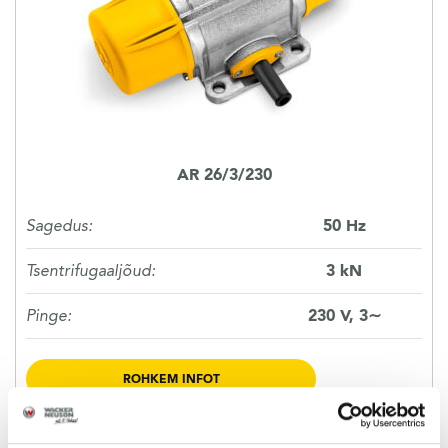
KASUTATUD TEHNIKA
KARJÄÄR
MEIST
AR 26/3/230
KONTAKT
Sagedus:
50 Hz
Tsentrifugaaljõud:
3 kN
Pinge:
230 V, 3∼
ROHKEM INFOT