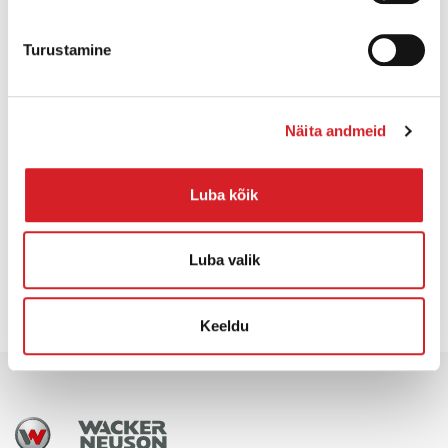
ROHKEM INFOT
Turustamine
Näita andmeid
Luba kõik
HINNAPÄRING
Luba valik
Keeldu