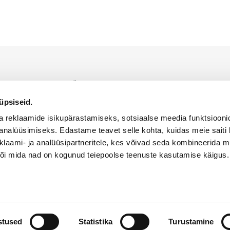
indaja on Alfis EST OÜ, kellele kuulub ainuõigus WACKER NEUSON toodet
iumil.
üpsiseid.
KÜPSISTE KASUTAMISE POLIITIKA
PRIVAATSUSPOLIITIKA
a reklaamide isikupärastamiseks, sotsiaalse meedia funktsiooni
analüüsimiseks. Edastame teavet selle kohta, kuidas meie saiti 
klaami- ja analüüsipartneritele, kes võivad seda kombineerida 
 või mida nad on kogunud teiepoolse teenuste kasutamise käigus.
ed kaitstud
stused
Statistika
Turustamine