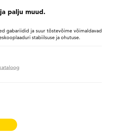
 ja palju muud.
ed gabariidid ja suur tõstevõime võimaldavad
eleskooplaaduri stabiilsuse ja ohutuse.
kataloog