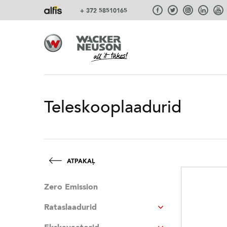
+ 372 58510165
Teleskooplaadurid
ATPAKAĻ
Zero Emission
Rataslaadurid