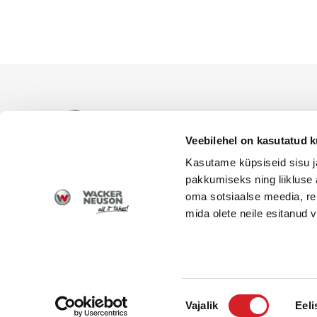
WACKER NEUSON ametlik es
levitamiseks Eesti territoor
Veebilehel on kasutatud k
Kasutame küpsiseid sisu j
pakkumiseks ning liikluse 
oma sotsiaalse meedia, re
mida olete neile esitanud
© 2026 Wacker Neuson | Alfis EST OÜ | Kõik õigus
Nõusoleku
Vajalik
Eeli
valik