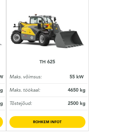
TH 625
kW
Maks. võimsus:
55 kW
kg
Maks. töökaal:
4650 kg
kg
Tõstejõud:
2500 kg
ROHKEM INFOT