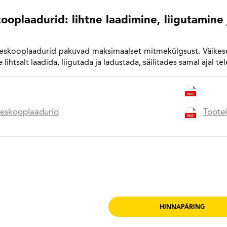
ooplaadurid: lihtne laadimine, liigutamine
eskooplaadurid pakuvad maksimaalset mitmekülgsust. Väikes
 lihtsalt laadida, liigutada ja ladustada, säilitades samal ajal t
leskooplaadurid
Toote
HINNAPÄRING