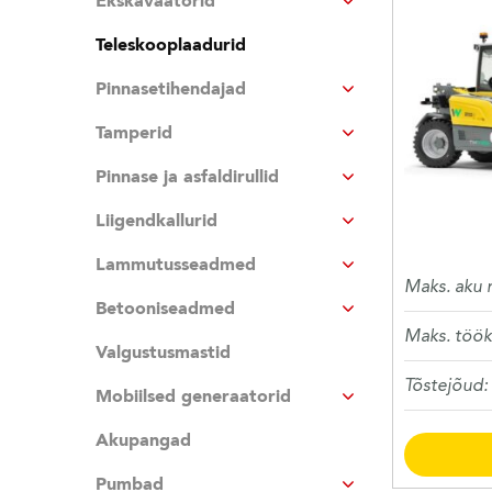
Ekskavaatorid
Teleskooplaadurid
Pinnasetihendajad
Tamperid
Pinnase ja asfaldirullid
Liigendkallurid
Lammutusseadmed
Maks. aku 
Betooniseadmed
Maks. töök
Valgustusmastid
Tõstejõud:
Mobiilsed generaatorid
Akupangad
Pumbad