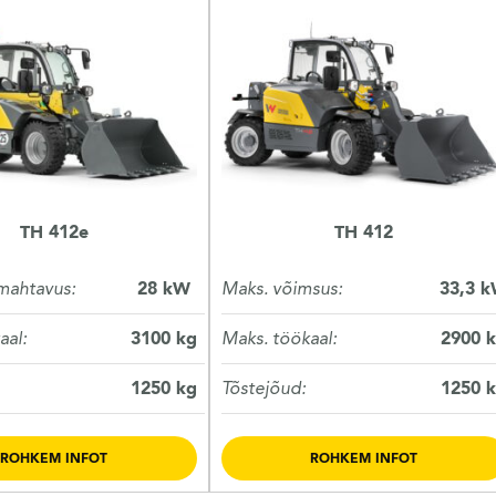
TH 412e
TH 412
mahtavus:
28 kW
Maks. võimsus:
33,3 
aal:
3100 kg
Maks. töökaal:
2900 
1250 kg
Tõstejõud:
1250 
ROHKEM INFOT
ROHKEM INFOT