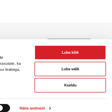
e, teenuste ja lahenduste
Luba kõik
de
kasutate, ka
Luba valik
muu teabega,
Keeldu
Näita andmeid