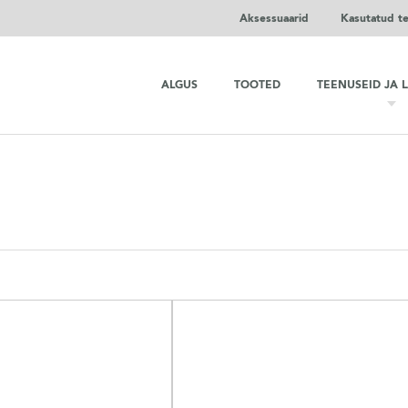
Aksessuaarid
Kasutatud t
ALGUS
TOOTED
TEENUSEID JA 