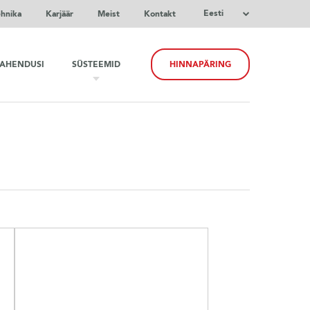
Eesti
ehnika
Karjäär
Meist
Kontakt
LAHENDUSI
SÜSTEEMID
HINNAPÄRING