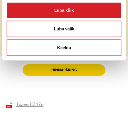
Liikumiskiirus
4,5 km/h
Luba kõik
Mõõtmed ilma
lisaseadmeteta
(pikkus x
3554 x 990-1300 x 2365 mm
Luba valik
laius x kõrgus)
Keeldu
Hind (ilma käibemaksuta)
Soovi korral
HINNAPÄRING
Teave EZ17e