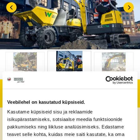
Tehniline informatsioon
Veebilehel on kasutatud küpsiseid.
Kasutame küpsiseid sisu ja reklaamide
Mootor
Elektrimootor
isikupärastamiseks, sotsiaalse meedia funktsioonide
pakkumiseks ning liikluse analüüsimiseks. Edastame
Mootori võimsus
16,5 kW
teavet selle kohta, kuidas meie saiti kasutate, ka oma