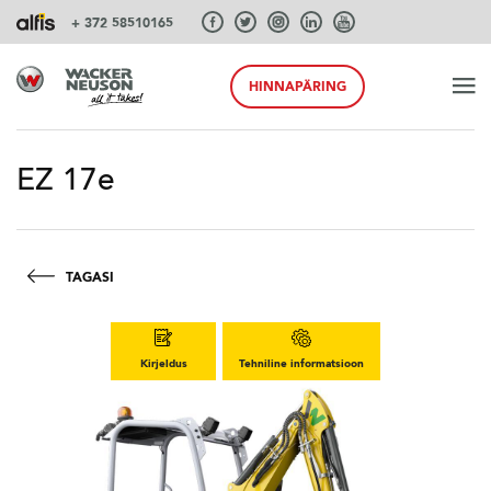
+ 372 58510165
HINNAPÄRING
ALGUS
EZ 17e
TOOTED
TAGASI
TEENUSEID JA LAHENDUSI
Kirjeldus
Tehniline informatsioon
SÜSTEEMID
AKSESSUAARID