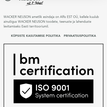
WACKER NEUSON ametlik esindaja on Alfis EST OÜ, kellele kuulub
ainuõigus WACKER NEUSON toodete, teenuste ja lahenduste
levitamiseks Eesti territooriumil.
KÜPSISTE KASUTAMISE POLIITIKA
PRIVAATSUSPOLIITIKA