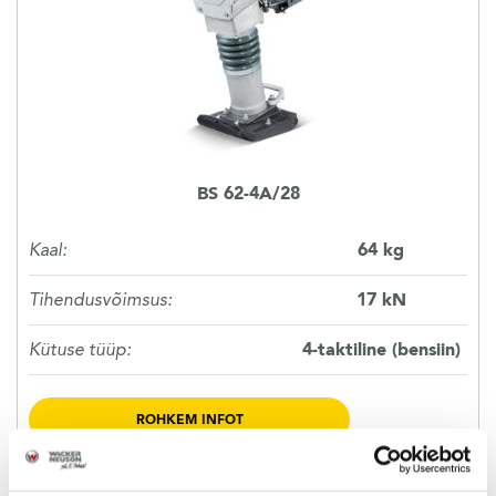
KASUTATUD TEHNIKA
KARJÄÄR
MEIST
BS 62-4A/28
KONTAKT
Kaal:
64 kg
Tihendusvõimsus:
17 kN
Kütuse tüüp:
4-taktiline (bensiin)
ROHKEM INFOT