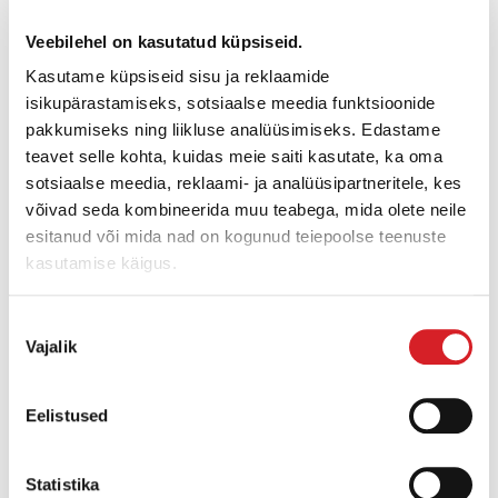
Veebilehel on kasutatud küpsiseid.
Kasutame küpsiseid sisu ja reklaamide
isikupärastamiseks, sotsiaalse meedia funktsioonide
pakkumiseks ning liikluse analüüsimiseks. Edastame
teavet selle kohta, kuidas meie saiti kasutate, ka oma
sotsiaalse meedia, reklaami- ja analüüsipartneritele, kes
võivad seda kombineerida muu teabega, mida olete neile
esitanud või mida nad on kogunud teiepoolse teenuste
kasutamise käigus.
BS 68-4A/28
Nõusoleku
Vajalik
valik
Kaal:
70 kg
Eelistused
Tihendusvõimsus:
19 kN
Kütuse tüüp:
4-taktiline (bensiin)
Statistika