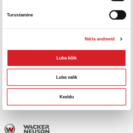
ROHKEM INFOT
Turustamine
Näita andmeid
Luba kõik
HINNAPÄRING
Luba valik
Keeldu