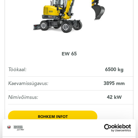
KASUTATUD TEHNIKA
KARJÄÄR
MEIST
EW 65
KONTAKT
Töökaal:
6500 kg
Kaevamissügavus:
3895 mm
Nimivõimsus:
42 kW
ROHKEM INFOT