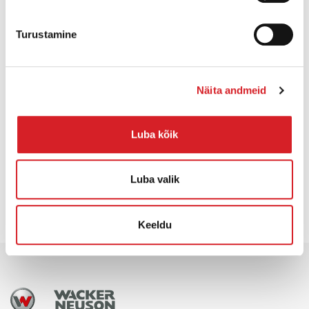
ROHKEM INFOT
Turustamine
Näita andmeid
Luba kõik
HINNAPÄRING
Luba valik
Keeldu