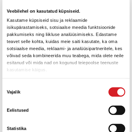
Veebilehel on kasutatud küpsiseid.
Kasutame küpsiseid sisu ja reklaamide
isikupärastamiseks, sotsiaalse meedia funktsioonide
pakkumiseks ning liikluse analüüsimiseks. Edastame
teavet selle kohta, kuidas meie saiti kasutate, ka oma
sotsiaalse meedia, reklaami- ja analüüsipartneritele, kes
võivad seda kombineerida muu teabega, mida olete neile
esitanud või mida nad on kogunud teiepoolse teenuste
kasutamise käigus.
EW 100
Nõusoleku
Vajalik
valik
Töökaal:
11000 kg
Eelistused
Kaevamissügavus:
4968 mm
Maks. nimivõimsus:
100 kW
Statistika