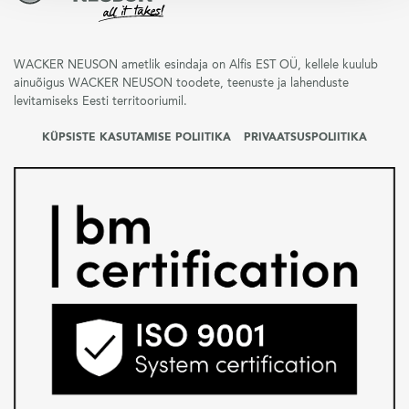
WACKER NEUSON ametlik esindaja on Alfis EST OÜ, kellele kuulub
ainuõigus WACKER NEUSON toodete, teenuste ja lahenduste
levitamiseks Eesti territooriumil.
KÜPSISTE KASUTAMISE POLIITIKA
PRIVAATSUSPOLIITIKA