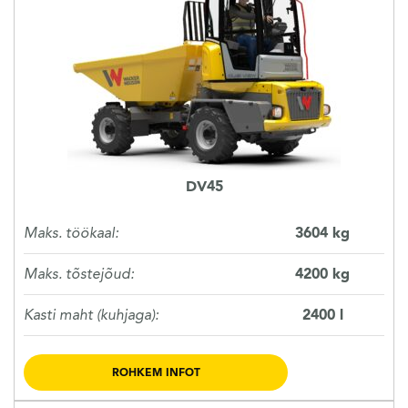
KASUTATUD TEHNIKA
KARJÄÄR
MEIST
DV45
KONTAKT
Maks. töökaal:
3604 kg
Maks. tõstejõud:
4200 kg
Kasti maht (kuhjaga):
2400 l
ROHKEM INFOT