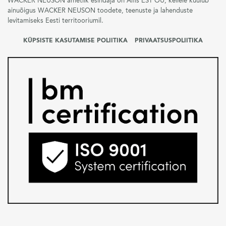
WACKER NEUSON ametlik esindaja on Alfis EST OÜ, kellele kuulub
ainuõigus WACKER NEUSON toodete, teenuste ja lahenduste
levitamiseks Eesti territooriumil.
KÜPSISTE KASUTAMISE POLIITIKA
PRIVAATSUSPOLIITIKA