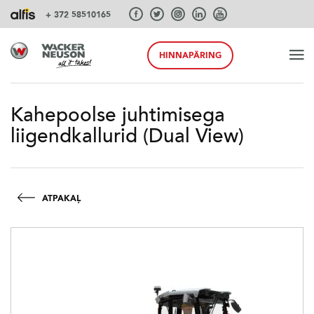
+ 372 58510165
HINNAPÄRING
ALGUS
Kahepoolse juhtimisega
liigendkallurid (Dual View)
TOOTED
TEENUSEID JA LAHENDUSI
ATPAKAĻ
SÜSTEEMID
AKSESSUAARID