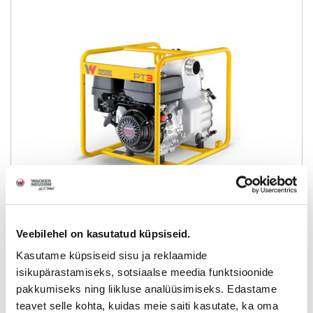
PT 3A
Veebilehel on kasutatud küpsiseid.
Kasutame küpsiseid sisu ja reklaamide
Pumba tootlikkus:
1315 l/min
isikupärastamiseks, sotsiaalse meedia funktsioonide
pakkumiseks ning liikluse analüüsimiseks. Edastame
Tühjenduskõrgus:
29,5 m
teavet selle kohta, kuidas meie saiti kasutate, ka oma