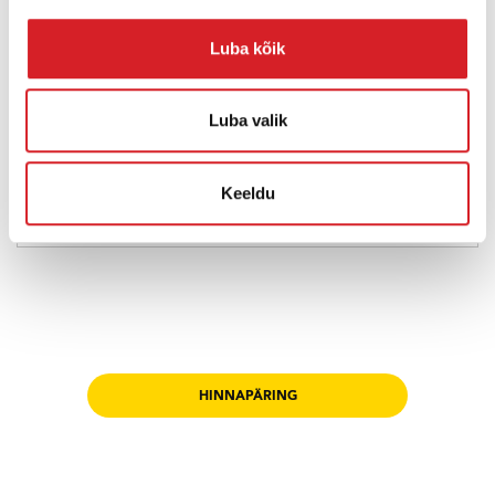
Pumba tootlikkus:
2322 l/min
Luba kõik
Tühjenduskõrgus:
24 m
Luba valik
Kaal:
150 kg
Keeldu
ROHKEM INFOT
HINNAPÄRING