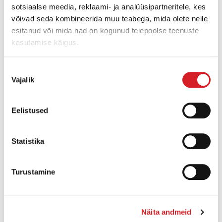
Kaal:
62 kg
sotsiaalse meedia, reklaami- ja analüüsipartneritele, kes
võivad seda kombineerida muu teabega, mida olete neile
esitanud või mida nad on kogunud teiepoolse teenuste
ROHKEM INFOT
kasutamise käigus.
Nõusoleku
Vajalik
valik
Eelistused
Statistika
Turustamine
Näita andmeid
PTS 4V