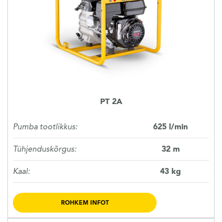
KASUTATUD TEHNIKA
KARJÄÄR
MEIST
PT 2A
KONTAKT
Pumba tootlikkus:
625 l/min
Tühjenduskõrgus:
32 m
Kaal:
43 kg
ROHKEM INFOT