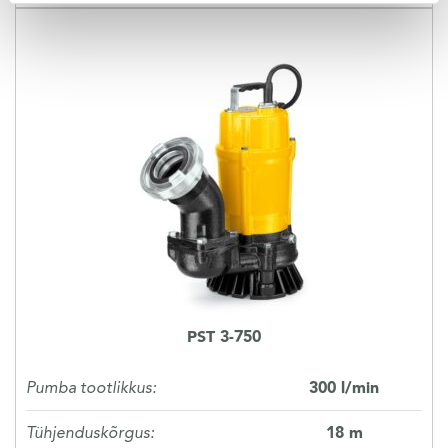
PST 3-750
Pumba tootlikkus:
300 l/min
Tühjenduskõrgus:
18 m