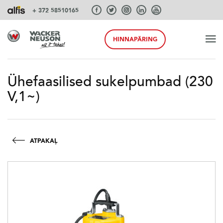
+ 372 58510165
HINNAPÄRING
ALGUS
Ühefaasilised sukelpumbad (230
V,1~)
TOOTED
TEENUSEID JA LAHENDUSI
ATPAKAĻ
SÜSTEEMID
AKSESSUAARID