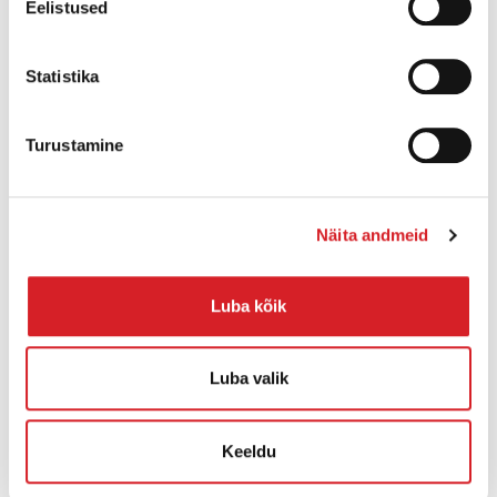
Eelistused
Statistika
Turustamine
Näita andmeid
PSA 2-800
Pumba tootlikkus:
320 l/min
Luba kõik
Tühjenduskõrgus:
15 m
Luba valik
Kaal:
13,8 kg
Keeldu
ROHKEM INFOT