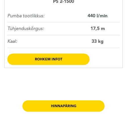
PS 2-1500
Pumba tootlikkus:
440 l/min
Tühjenduskõrgus:
17,5 m
Kaal:
33 kg
ROHKEM INFOT
HINNAPÄRING