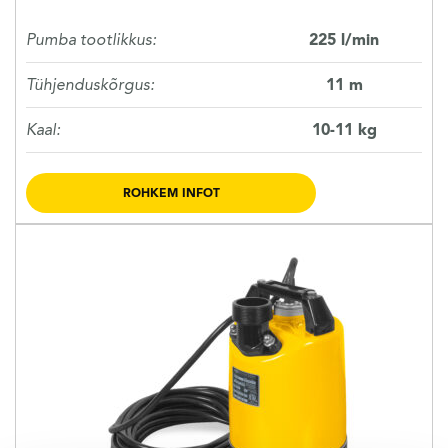
Pumba tootlikkus:
225 l/min
Tühjenduskõrgus:
11 m
Kaal:
10-11 kg
ROHKEM INFOT