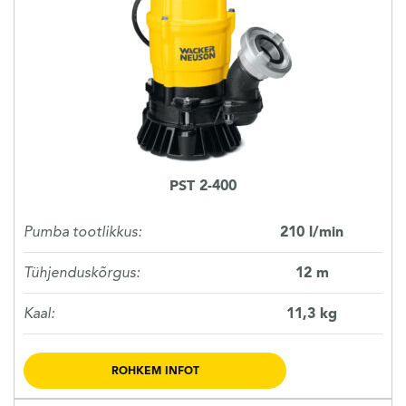
KASUTATUD TEHNIKA
KARJÄÄR
MEIST
PST 2-400
KONTAKT
Pumba tootlikkus:
210 l/min
Tühjenduskõrgus:
12 m
Kaal:
11,3 kg
ROHKEM INFOT