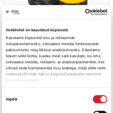
PS 2-800
Veebilehel on kasutatud küpsiseid.
Kasutame küpsiseid sisu ja reklaamide
Pumba tootlikkus:
320 l/min
isikupärastamiseks, sotsiaalse meedia funktsioonide
pakkumiseks ning liikluse analüüsimiseks. Edastame
Tühjenduskõrgus:
15 m
teavet selle kohta, kuidas meie saiti kasutate, ka oma
Kaal:
13,2 kg
sotsiaalse meedia, reklaami- ja analüüsipartneritele, kes
võivad seda kombineerida muu teabega, mida olete neile
esitanud või mida nad on kogunud teiepoolse teenuste
ROHKEM INFOT
kasutamise käigus.
Nõusoleku
Vajalik
valik