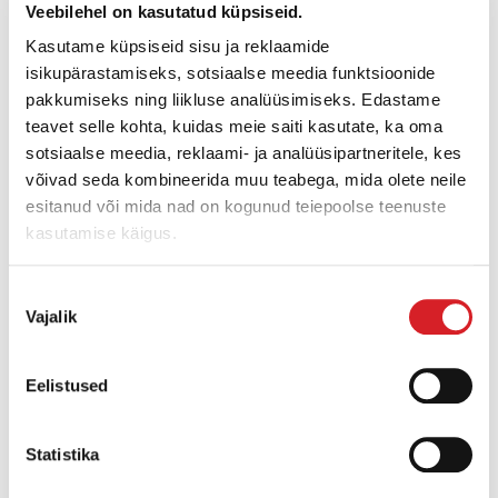
Veebilehel on kasutatud küpsiseid.
Kasutame küpsiseid sisu ja reklaamide
isikupärastamiseks, sotsiaalse meedia funktsioonide
pakkumiseks ning liikluse analüüsimiseks. Edastame
Viimistlusvibrotala
teavet selle kohta, kuidas meie saiti kasutate, ka oma
sotsiaalse meedia, reklaami- ja analüüsipartneritele, kes
võivad seda kombineerida muu teabega, mida olete neile
esitanud või mida nad on kogunud teiepoolse teenuste
kasutamise käigus.
Nõusoleku
Vajalik
valik
Eelistused
Armatuurisidujad
Statistika