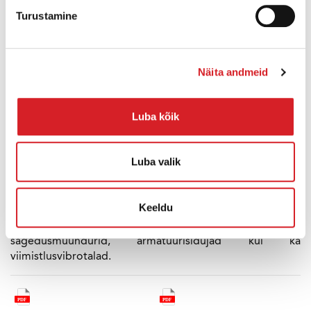
Turustamine
Näita andmeid
Betoonseadmed: kogemus, millele saab
loota.
Luba kõik
Alates 1930. aastast oleme arendanud betoontöötlemise
Luba valik
tehnoloogiat. Tänu ülemaailmsele müügi- ja
teenindusvõrgule, kvaliteetsele juhtimisele ja kogenud
spetsialistidele leiame sobiva lahenduse igale projektile.
Keeldu
Wacker Neuson betoonsedmete valikusse kuuluvad nii
sisemised ja välised betoonvibraatorid,
sagedusmuundurid, armatuurisidujad kui ka
viimistlusvibrotalad.