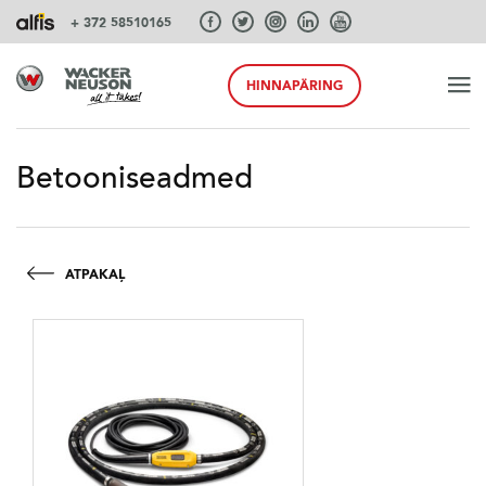
+ 372 58510165
HINNAPÄRING
ALGUS
Betooniseadmed
TOOTED
ATPAKAĻ
TEENUSEID JA LAHENDUSI
SÜSTEEMID
AKSESSUAARID