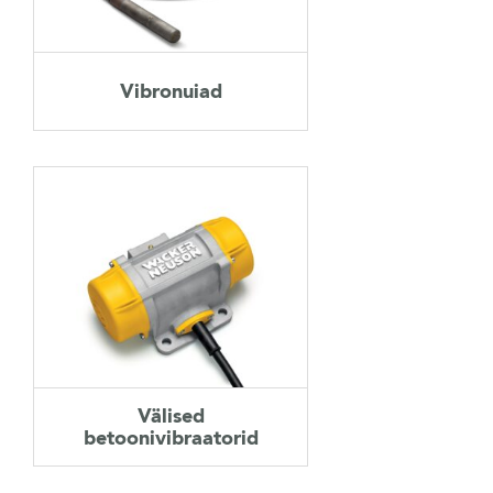
KASUTATUD TEHNIKA
Vibronuiad
KARJÄÄR
MEIST
KONTAKT
Välised
betoonivibraatorid