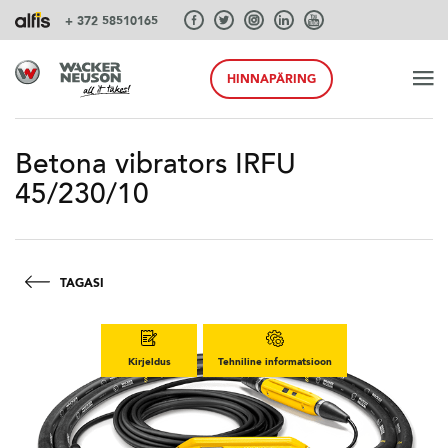
+ 372 58510165
HINNAPÄRING
ALGUS
Betona vibrators IRFU
45/230/10
TOOTED
TEENUSEID JA LAHENDUSI
TAGASI
SÜSTEEMID
Kirjeldus
Tehniline informatsioon
AKSESSUAARID