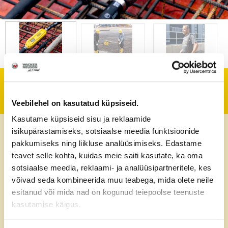
Tehniline informatsioon
Veebilehel on kasutatud küpsiseid.
Kasutame küpsiseid sisu ja reklaamide
Strāvas pieslēgums
220V
isikupärastamiseks, sotsiaalse meedia funktsioonide
pakkumiseks ning liikluse analüüsimiseks. Edastame
Iebūvēts konvektors
teavet selle kohta, kuidas meie saiti kasutate, ka oma
sotsiaalse meedia, reklaami- ja analüüsipartneritele, kes
Izejošais strāvas
võivad seda kombineerida muu teabega, mida olete neile
42V DC
spriegumu
esitanud või mida nad on kogunud teiepoolse teenuste
kasutamise käigus.
Strāvas stiprums
4.8A