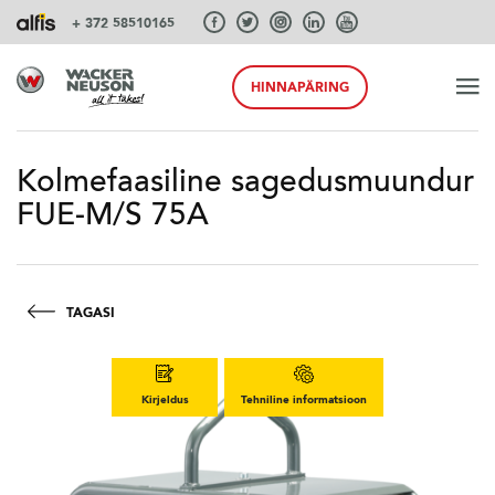
+ 372 58510165
HINNAPÄRING
ALGUS
Kolmefaasiline sagedusmuundur
FUE-M/S 75A
TOOTED
TEENUSEID JA LAHENDUSI
TAGASI
SÜSTEEMID
Kirjeldus
Tehniline informatsioon
AKSESSUAARID