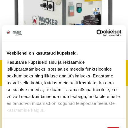
Veebilehel on kasutatud küpsiseid.
Kasutame küpsiseid sisu ja reklaamide
isikupärastamiseks, sotsiaalse meedia funktsioonide
Tehniline informatsioon
pakkumiseks ning liikluse analüüsimiseks. Edastame
teavet selle kohta, kuidas meie saiti kasutate, ka oma
sotsiaalse meedia, reklaami- ja analüüsipartneritele, kes
Sagedus
50-60 Hz
võivad seda kombineerida muu teabega, mida olete neile
esitanud või mida nad on kogunud teiepoolse teenuste
Nimivool
13 A
kasutamise käigus.
Nõusoleku
Väljundvool
75 A