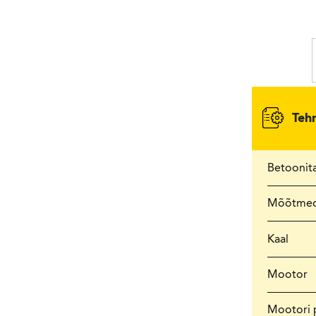
Teh
Betoonita
Mõõtme
Kaal
Mootor
Mootori 