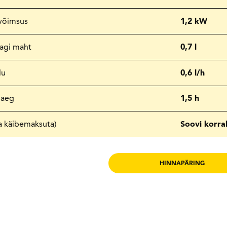
võimsus
1,2 kW
agi maht
0,7 l
lu
0,6 l/h
öaeg
1,5 h
a käibemaksuta)
Soovi korra
HINNAPÄRING