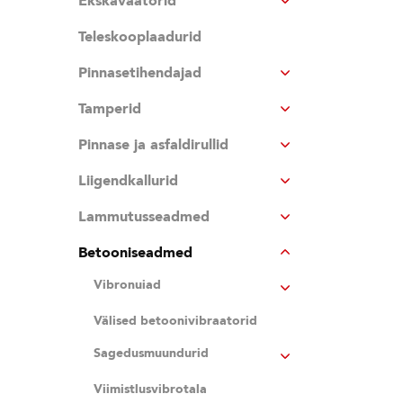
Ekskavaatorid
Teleskooplaadurid
Pinnasetihendajad
Tamperid
Pinnase ja asfaldirullid
Liigendkallurid
Lammutusseadmed
Betooniseadmed
Vibronuiad
Välised betoonivibraatorid
Sagedusmuundurid
Viimistlusvibrotala