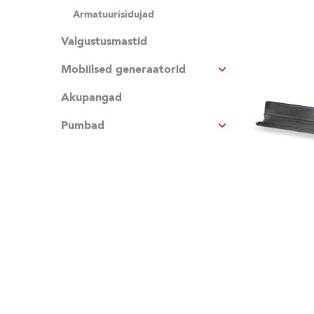
Armatuurisidujad
Valgustusmastid
Mobiilsed generaatorid
Akupangad
Pumbad