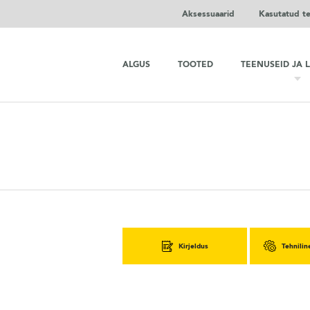
Aksessuaarid
Kasutatud t
ALGUS
TOOTED
TEENUSEID JA 
Kirjeldus
Tehnilin