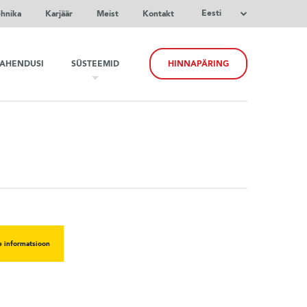
Eesti
ehnika
Karjäär
Meist
Kontakt
LAHENDUSI
SÜSTEEMID
HINNAPÄRING
e informatsioon