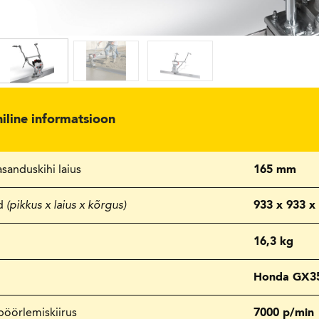
niline informatsioon
sanduskihi laius
165 mm
d
(pikkus x laius x kõrgus)
933 x 933 
16,3 kg
Honda GX35 
pöörlemiskiirus
7000 p/min