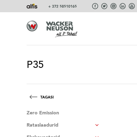
+ 372 58510165
P35
TAGASI
Zero Emission
Rataslaadurid