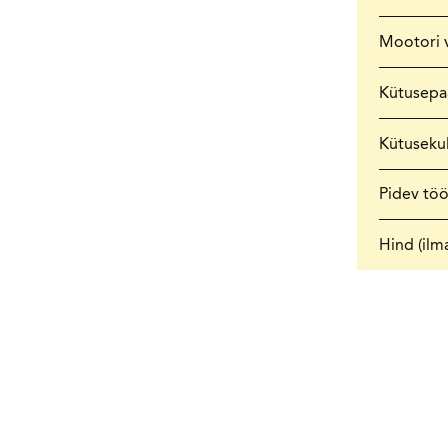
Mootori 
Kütusepa
Kütuseku
Pidev tö
Hind (ilm