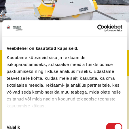
Veebilehel on kasutatud küpsiseid.
Kasutame küpsiseid sisu ja reklaamide
Tehniline informatsioon
isikupärastamiseks, sotsiaalse meedia funktsioonide
pakkumiseks ning liikluse analüüsimiseks. Edastame
teavet selle kohta, kuidas meie saiti kasutate, ka oma
Ketta max läbimõõt
450 mm
sotsiaalse meedia, reklaami- ja analüüsipartneritele, kes
võivad seda kombineerida muu teabega, mida olete neile
esitanud või mida nad on kogunud teiepoolse teenuste
Max lõikesügavus
170 mm
kasutamise käigus.
Mootor
Honda GX390
Nõusoleku
Vajalik
valik