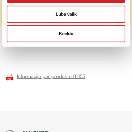
Parastā cena
Pēc pieprasījuma
Luba valik
Īpašā cena (bez PVN)
Pēc pieprasījuma
Keeldu
HINNAPÄRING
Informācija par produktu BH55