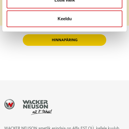
Parastā cena
Pēc pieprasījuma
Īpašā cena (bez PVN)
Pēc pieprasījuma
Keeldu
HINNAPÄRING
WACKER NEUSON ametlik esindaja on Alfis EST OÜ, kellele kuulub