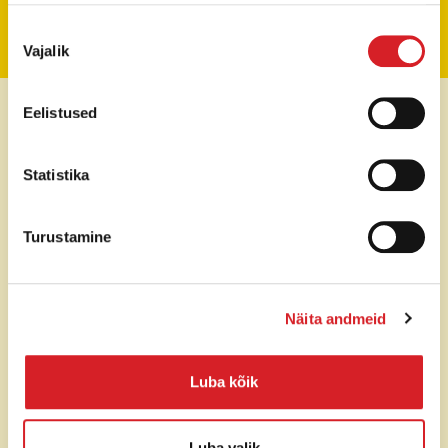
Tehniline informatsioon
Nõusoleku
Vajalik
valik
Sitiena enerģija
65J
Eelistused
Sitienu skaits
1250 1/min
Statistika
Dzinējs
2 taktu
Turustamine
Degvielas patēriņš
0,9 l/h
Svars
25 Kg
Näita andmeid
Bākas tilpums
1,8 L
Luba kõik
Dzinēja jauda
1,7 kW
Luba valik