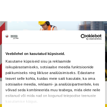
Veebilehel on kasutatud küpsiseid.
Kasutame küpsiseid sisu ja reklaamide
isikupärastamiseks, sotsiaalse meedia funktsioonide
pakkumiseks ning liikluse analüüsimiseks. Edastame
teavet selle kohta, kuidas meie saiti kasutate, ka oma
sotsiaalse meedia, reklaami- ja analüüsipartneritele, kes
võivad seda kombineerida muu teabega, mida olete neile
esitanud või mida nad on kogunud teiepoolse teenuste
kasutamise käigus.