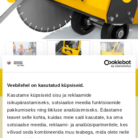
Tehniline informatsioon
Veebilehel on kasutatud küpsiseid.
Kasutame küpsiseid sisu ja reklaamide
isikupärastamiseks, sotsiaalse meedia funktsioonide
Kaal
93 kg
pakkumiseks ning liikluse analüüsimiseks. Edastame
teavet selle kohta, kuidas meie saiti kasutate, ka oma
Maks. lõikesügavus
17 cm
sotsiaalse meedia, reklaami- ja analüüsipartneritele, kes
võivad seda kombineerida muu teabega, mida olete neile
Maks. lõikeketta