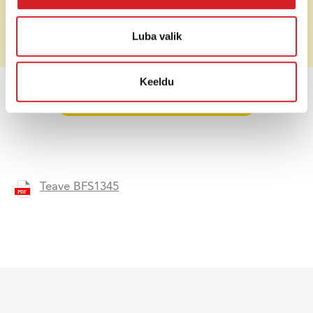
Veepaagi maht
32 l
Hind (ilma
Luba valik
Soovi korral
käibemaksuta)
Keeldu
HINNAPÄRING
Teave BFS1345