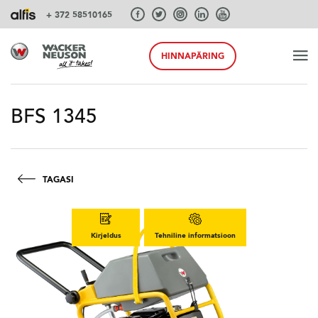
+ 372 58510165
HINNAPÄRING
ALGUS
BFS 1345
TOOTED
TAGASI
TEENUSEID JA LAHENDUSI
Kirjeldus
Tehniline informatsioon
SÜSTEEMID
AKSESSUAARID