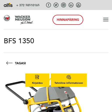
+ 372 58510165
HINNAPÄRING
ALGUS
BFS 1350
TOOTED
TAGASI
TEENUSEID JA LAHENDUSI
Kirjeldus
Tehniline informatsioon
SÜSTEEMID
AKSESSUAARID