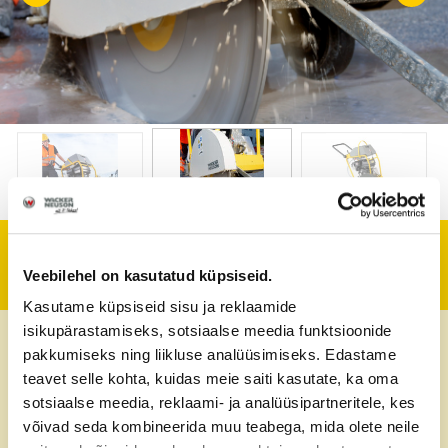
Tehniline informatsioon
Veebilehel on kasutatud küpsiseid.
Kasutame küpsiseid sisu ja reklaamide
isikupärastamiseks, sotsiaalse meedia funktsioonide
Kaal
94 kg
pakkumiseks ning liikluse analüüsimiseks. Edastame
teavet selle kohta, kuidas meie saiti kasutate, ka oma
Maks. lõikesügavus
19,5 cm
sotsiaalse meedia, reklaami- ja analüüsipartneritele, kes
võivad seda kombineerida muu teabega, mida olete neile
Maks. lõikeketta
500 mm