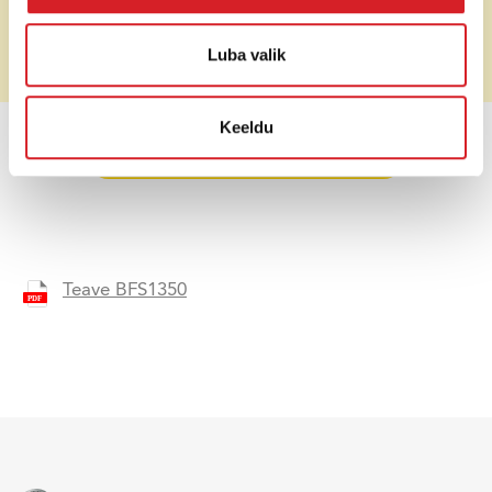
Hind (ilma
Luba valik
Soovi korral
käibemaksuta)
Keeldu
HINNAPÄRING
Teave BFS1350