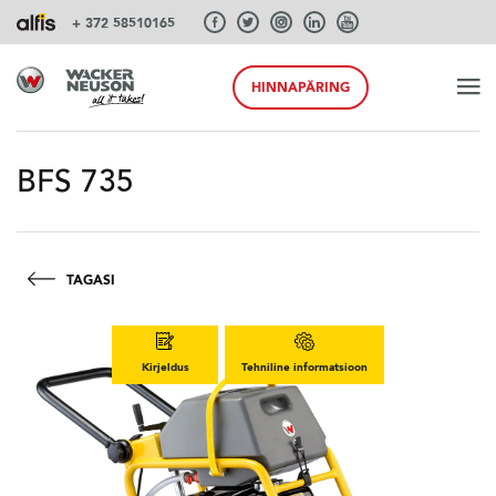
+ 372 58510165
HINNAPÄRING
ALGUS
BFS 735
TOOTED
TAGASI
TEENUSEID JA LAHENDUSI
Kirjeldus
Tehniline informatsioon
SÜSTEEMID
AKSESSUAARID