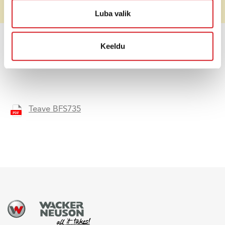
Hind (ilma
Soovi korral
käibemaksuta)
Luba valik
Keeldu
HINNAPÄRING
Teave BFS735