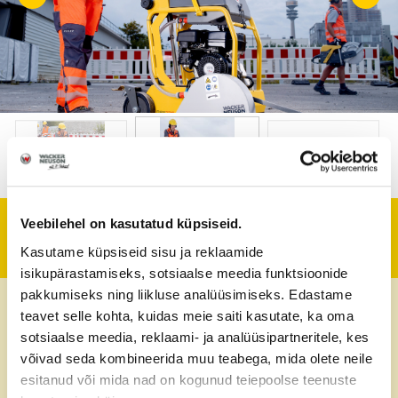
Veebilehel on kasutatud küpsiseid.
Tehniline informatsioon
Kasutame küpsiseid sisu ja reklaamide
isikupärastamiseks, sotsiaalse meedia funktsioonide
pakkumiseks ning liikluse analüüsimiseks. Edastame
Kaal
69 kg
teavet selle kohta, kuidas meie saiti kasutate, ka oma
sotsiaalse meedia, reklaami- ja analüüsipartneritele, kes
Maks. lõikesügavus
12 cm
võivad seda kombineerida muu teabega, mida olete neile
esitanud või mida nad on kogunud teiepoolse teenuste
Maks. lõikeketta