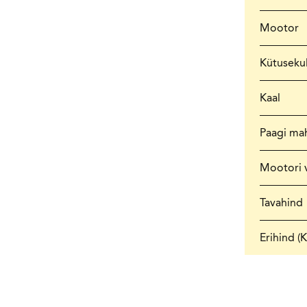
Mootor
Kütuseku
Kaal
Paagi ma
Mootori 
Tavahind
Erihind (