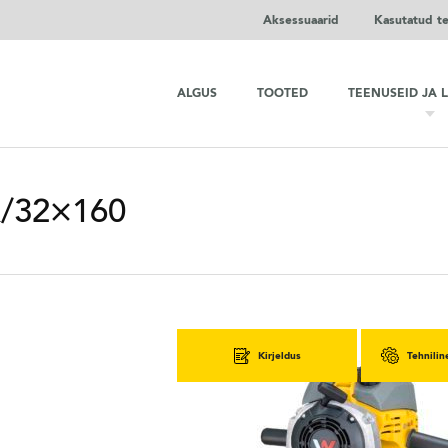
Aksessuaarid
Kasutatud t
ALGUS
TOOTED
TEENUSEID JA 
x/32×160
Kirjeldus
Tehnilin