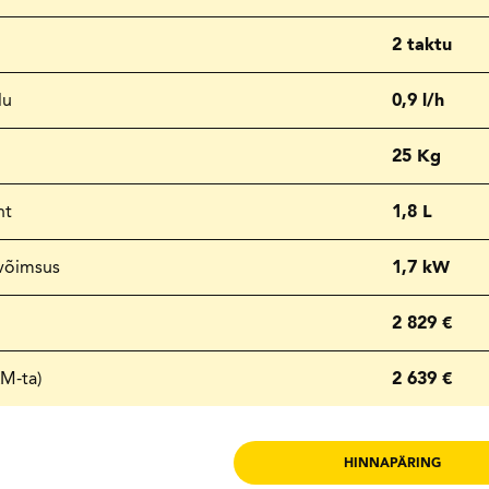
2 taktu
lu
0,9 l/h
25 Kg
ht
1,8 L
võimsus
1,7 kW
2 829 €
KM-ta)
2 639 €
HINNAPÄRING