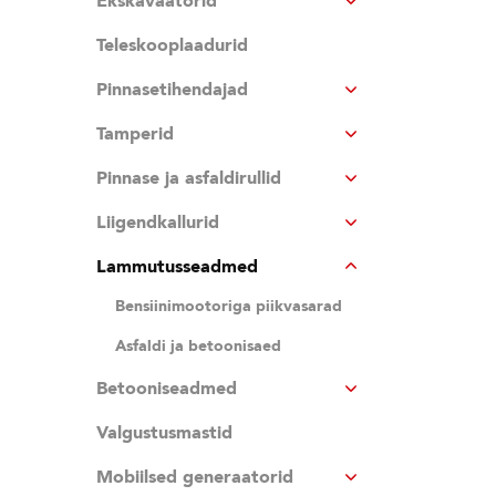
Ekskavaatorid
Teleskooplaadurid
Pinnasetihendajad
Tamperid
Pinnase ja asfaldirullid
Liigendkallurid
Lammutusseadmed
Bensiinimootoriga piikvasarad
Asfaldi ja betoonisaed
Betooniseadmed
Valgustusmastid
Mobiilsed generaatorid