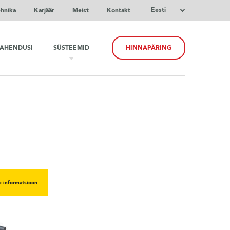
Eesti
ehnika
Karjäär
Meist
Kontakt
LAHENDUSI
SÜSTEEMID
HINNAPÄRING
e informatsioon