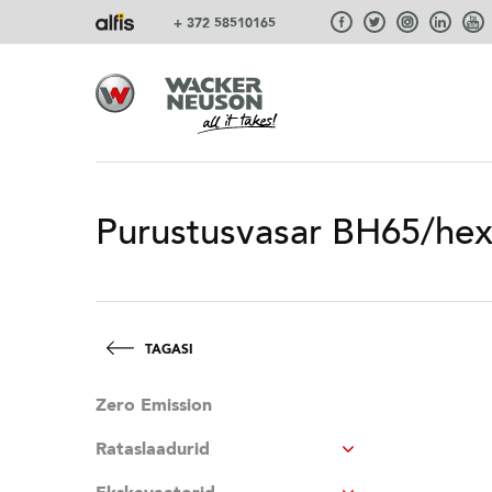
+ 372 58510165
Purustusvasar BH65/he
TAGASI
Zero Emission
Rataslaadurid