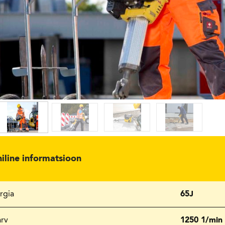
niline informatsioon
rgia
65J
arv
1250 1/min