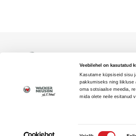
WACKER NEUSON ametlik es
levitamiseks Eesti territoor
Veebilehel on kasutatud k
Kasutame küpsiseid sisu j
pakkumiseks ning liikluse 
oma sotsiaalse meedia, re
mida olete neile esitanud
© 2026 Wacker Neuson | Alfis EST OÜ | Kõik õigus
Nõusoleku
Vajalik
Eeli