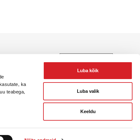
e, teenuste ja lahenduste
Luba kõik
de
kasutate, ka
Luba valik
muu teabega,
Keeldu