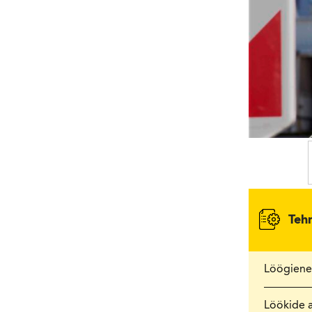
Teh
Löögiene
Löökide 