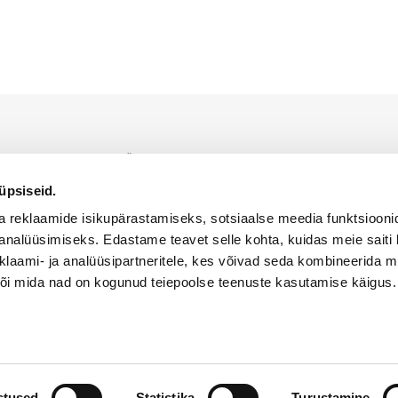
indaja on Alfis EST OÜ, kellele kuulub ainuõigus WACKER NEUSON toodet
iumil.
üpsiseid.
KÜPSISTE KASUTAMISE POLIITIKA
PRIVAATSUSPOLIITIKA
a reklaamide isikupärastamiseks, sotsiaalse meedia funktsiooni
analüüsimiseks. Edastame teavet selle kohta, kuidas meie saiti 
klaami- ja analüüsipartneritele, kes võivad seda kombineerida 
 või mida nad on kogunud teiepoolse teenuste kasutamise käigus.
ed kaitstud
stused
Statistika
Turustamine