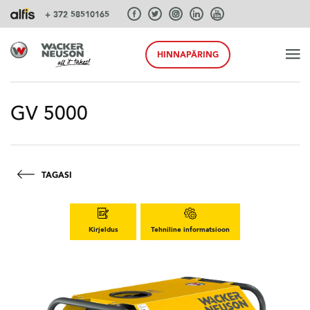
+ 372 58510165
HINNAPÄRING
ALGUS
GV 5000
TOOTED
TAGASI
TEENUSEID JA LAHENDUSI
Kirjeldus
Tehniline informatsioon
SÜSTEEMID
AKSESSUAARID