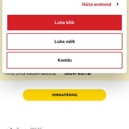
Näita andmeid
Kütusepaagi maht
73 l
Luba kõik
Võimsus
37,4 kW
Maks. tõusuvõime
(ilma
40%
Luba valik
vibratsioonita)
Veepaagi maht
260 l
Keeldu
Hind (ilma käibemaksuta)
Soovi korral
HINNAPÄRING