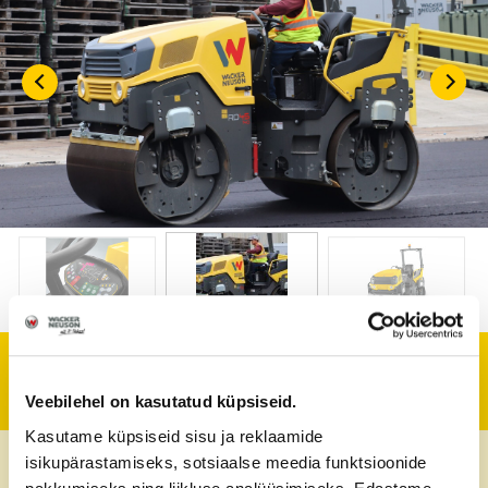
Tehniline informatsioon
Veebilehel on kasutatud küpsiseid.
Kasutame küpsiseid sisu ja reklaamide
Maks. kiirus
11 km/h
isikupärastamiseks, sotsiaalse meedia funktsioonide