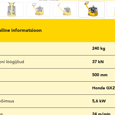
niline informatsioon
240 kg
oni löögijõud
37 kN
500 mm
Honda GX27
võimsus
5,6 kW
us
24 m/min