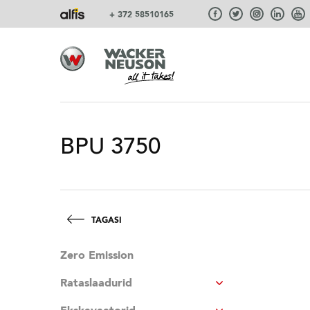
+ 372 58510165
BPU 3750
TAGASI
Zero Emission
Rataslaadurid