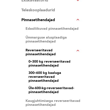
Ekskavaatorid
Teleskooplaadurid
Pinnasetihendajad
Edasiliikuvad pinnasetihendajad
Ümmarguse alusplaadiga
pinnasetihendajad
Reverseeritavad
pinnasetihendajad
0–300 kg reverseeritavad
pinnasetihendajad
300–600 kg kaaluga
reverseeritavad
pinnasetihendajad
Üle-600-kg-reverseeritavad-
pinnasetihendajad
Kaugjuhtimisega reverseeritavad
pinnasetihendajad