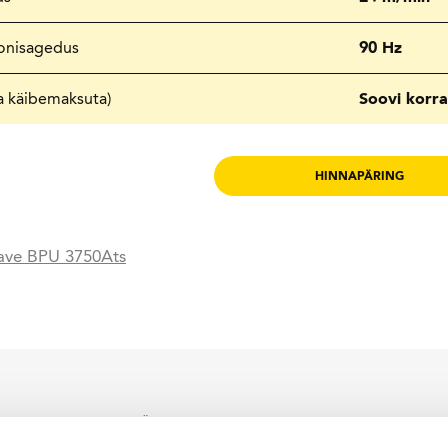
oonisagedus
90 Hz
a käibemaksuta)
Soovi korra
HINNAPÄRING
ave BPU 3750Ats
indaja on Alfis EST OÜ, kellele kuulub ainuõigus WACKER NEUSON toodet
iumil.