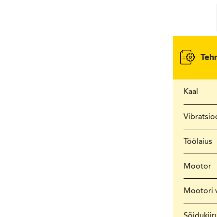
Teh
Kaal
Vibratsio
Töölaius
Mootor
Mootori 
Sõidukiir