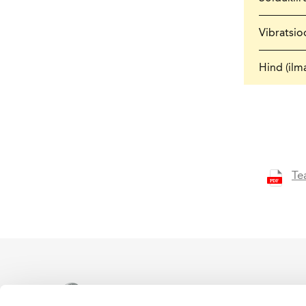
Vibratsi
Hind (ilm
Te
WACKER NEUSON ametlik es
levitamiseks Eesti territoor