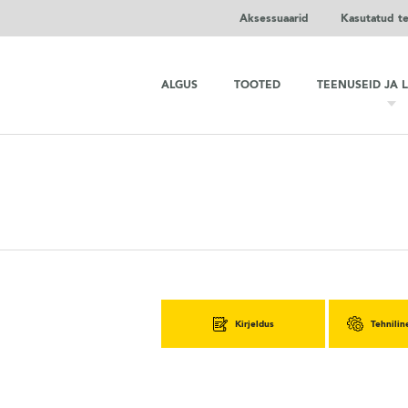
Aksessuaarid
Kasutatud t
ALGUS
TOOTED
TEENUSEID JA 
Kirjeldus
Tehnilin