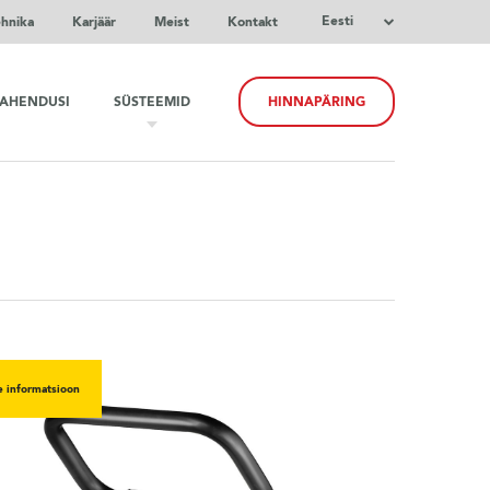
Eesti
ehnika
Karjäär
Meist
Kontakt
LAHENDUSI
SÜSTEEMID
HINNAPÄRING
e informatsioon