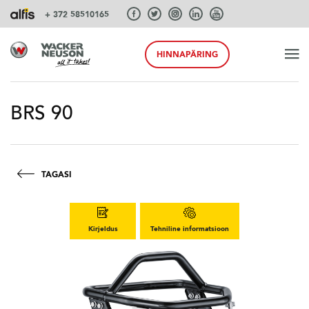
+ 372 58510165
HINNAPÄRING
ALGUS
BRS 90
TOOTED
TAGASI
TEENUSEID JA LAHENDUSI
Kirjeldus
Tehniline informatsioon
SÜSTEEMID
AKSESSUAARID