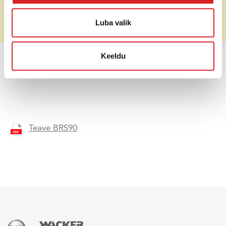
Vibratsioonisagedus
90 Hz
Luba valik
Hind (ilma käibemaksuta)
Soovi korral
Keeldu
HINNAPÄRING
Teave BRS90