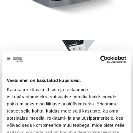
Veebilehel on kasutatud küpsiseid.
Kasutame küpsiseid sisu ja reklaamide
isikupärastamiseks, sotsiaalse meedia funktsioonide
pakkumiseks ning liikluse analüüsimiseks. Edastame
teavet selle kohta, kuidas meie saiti kasutate, ka oma
sotsiaalse meedia, reklaami- ja analüüsipartneritele, kes
võivad seda kombineerida muu teabega, mida olete neile
esitanud või mida nad on kogunud teiepoolse teenuste