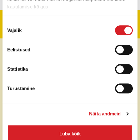
kasutamise käigus.
Tehniline informatsioon
Nõusoleku
Vajalik
valik
Kaal
90 kg
Eelistused
Vibratsiooni löögijõud
14 kN
Statistika
Töölaius
430 mm
Turustamine
Mootor
Honda GX160 (Bensiin)
Mootori võimsus
3,6 kW
Näita andmeid
Sõidukiirus
25 m/min
Luba kõik