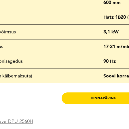
600 mm
Hatz 1B20 (D
võimsus
3,1 kW
us
17-21 m/mi
oonisagedus
90 Hz
a käibemaksuta)
Soovi korra
HINNAPÄRING
ave DPU 2560H