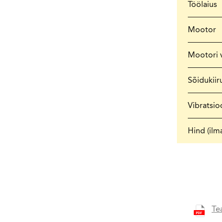
Töölaius
Mootor
Mootori 
Sõidukiir
Vibratsi
Hind (ilm
Te