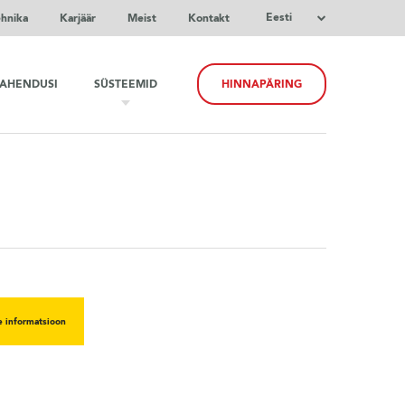
Eesti
ehnika
Karjäär
Meist
Kontakt
LAHENDUSI
SÜSTEEMID
HINNAPÄRING
e informatsioon