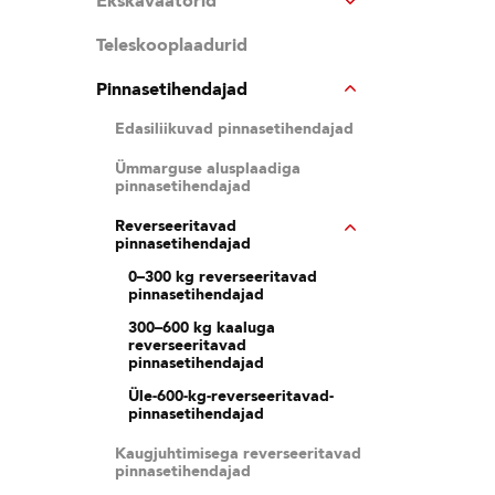
Ekskavaatorid
Teleskooplaadurid
Pinnasetihendajad
Edasiliikuvad pinnasetihendajad
Ümmarguse alusplaadiga
pinnasetihendajad
Reverseeritavad
pinnasetihendajad
0–300 kg reverseeritavad
pinnasetihendajad
300–600 kg kaaluga
reverseeritavad
pinnasetihendajad
Üle-600-kg-reverseeritavad-
pinnasetihendajad
Kaugjuhtimisega reverseeritavad
pinnasetihendajad