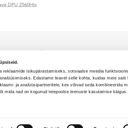
ave DPU 2560Hts
indaja on Alfis EST OÜ, kellele kuulub ainuõigus WACKER NEUSON toodet
iumil.
üpsiseid.
KÜPSISTE KASUTAMISE POLIITIKA
PRIVAATSUSPOLIITIKA
a reklaamide isikupärastamiseks, sotsiaalse meedia funktsiooni
analüüsimiseks. Edastame teavet selle kohta, kuidas meie saiti 
klaami- ja analüüsipartneritele, kes võivad seda kombineerida 
 või mida nad on kogunud teiepoolse teenuste kasutamise käigus.
ed kaitstud