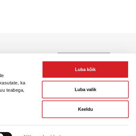
e, teenuste ja lahenduste
Luba kõik
de
kasutate, ka
Luba valik
muu teabega,
Keeldu