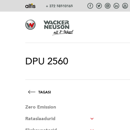
+ 372 58510165
DPU 2560
TAGASI
Zero Emission
Rataslaadurid