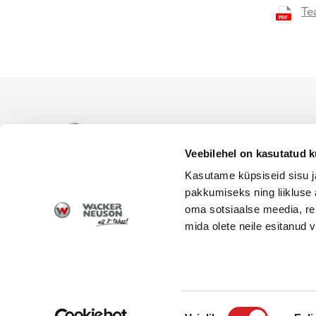
Te
WACKER NEUSON ametlik es
levitamiseks Eesti territoor
Veebilehel on kasutatud k
Kasutame küpsiseid sisu j
pakkumiseks ning liikluse 
oma sotsiaalse meedia, re
mida olete neile esitanud
© 2026 Wacker Neuson | Alfis EST OÜ | Kõik õigus
Nõusoleku