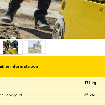
niline informatsioon
171 kg
oni löögijõud
25 kN