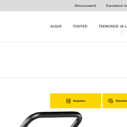
Aksessuaarid
Kasutatud t
ALGUS
TOOTED
TEENUSEID JA 
Kirjeldus
Tehnilin