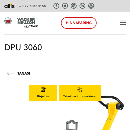
+ 372 58510165
HINNAPÄRING
ALGUS
DPU 3060
TOOTED
TAGASI
TEENUSEID JA LAHENDUSI
Kirjeldus
Tehniline informatsioon
SÜSTEEMID
AKSESSUAARID