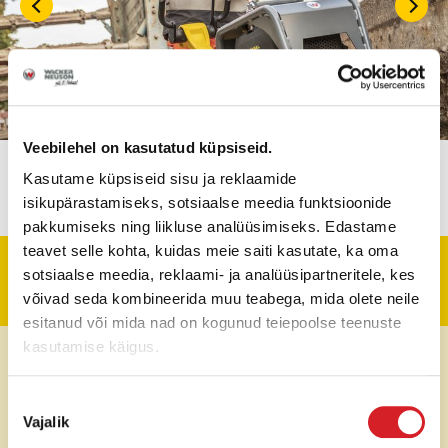
Veebilehel on kasutatud küpsiseid.
Kasutame küpsiseid sisu ja reklaamide
isikupärastamiseks, sotsiaalse meedia funktsioonide
pakkumiseks ning liikluse analüüsimiseks. Edastame
teavet selle kohta, kuidas meie saiti kasutate, ka oma
sotsiaalse meedia, reklaami- ja analüüsipartneritele, kes
Tehniline informatsioon
võivad seda kombineerida muu teabega, mida olete neile
esitanud või mida nad on kogunud teiepoolse teenuste
kasutamise käigus.
Kaal
190 / 215 kg
Vibratsiooni löögijõud
30 kN
Nõusoleku
Vajalik
valik