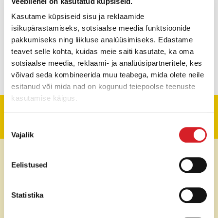
Veebilehel on kasutatud küpsiseid.
Kasutame küpsiseid sisu ja reklaamide
isikupärastamiseks, sotsiaalse meedia funktsioonide
pakkumiseks ning liikluse analüüsimiseks. Edastame
teavet selle kohta, kuidas meie saiti kasutate, ka oma
sotsiaalse meedia, reklaami- ja analüüsipartneritele, kes
võivad seda kombineerida muu teabega, mida olete neile
esitanud või mida nad on kogunud teiepoolse teenuste
kasutamise käigus.
Tehniline informatsioon
Nõusoleku
Vajalik
valik
Pumba tootlikkus
440 l/min
Eelistused
Maks. tühjenduskõrgus
17,5 m
Statistika
Väljund diameeter
50 mm (Storz)