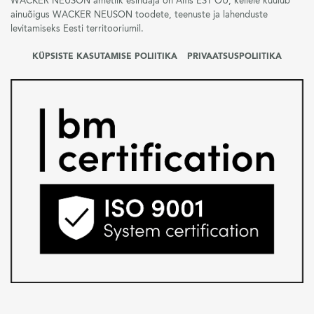
WACKER NEUSON ametlik esindaja on Alfis EST OÜ, kellele kuulub
ainuõigus WACKER NEUSON toodete, teenuste ja lahenduste
levitamiseks Eesti territooriumil.
KÜPSISTE KASUTAMISE POLIITIKA
PRIVAATSUSPOLIITIKA