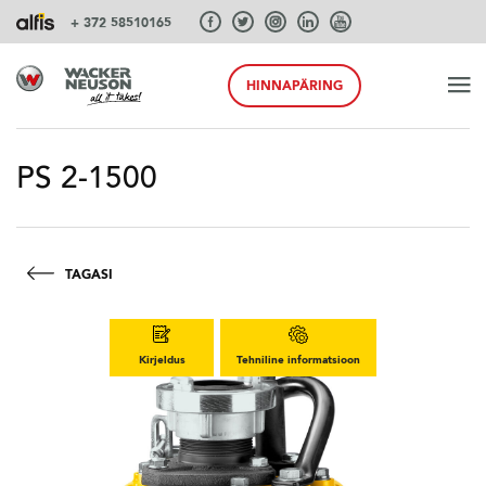
+ 372 58510165
HINNAPÄRING
ALGUS
PS 2-1500
TOOTED
TAGASI
TEENUSEID JA LAHENDUSI
Kirjeldus
Tehniline informatsioon
SÜSTEEMID
AKSESSUAARID