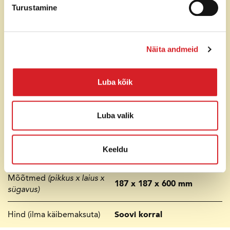
Turustamine
Maks. tahkete osakeste
6 mm
läbimõõt
Mootori tüüp
Elektrimootor (50 Hz)
Näita andmeid
Pinge
230 V
Luba kõik
Tööpinge
14,8 A
Luba valik
Käivitusvool
65 A
Keeldu
Kaal
33 kg
Mõõtmed
(pikkus x laius x
187 x 187 x 600 mm
sügavus)
Hind (ilma käibemaksuta)
Soovi korral