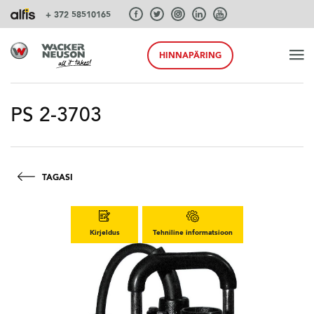
+ 372 58510165
HINNAPÄRING
ALGUS
PS 2-3703
TOOTED
TAGASI
TEENUSEID JA LAHENDUSI
Kirjeldus
Tehniline informatsioon
SÜSTEEMID
AKSESSUAARID