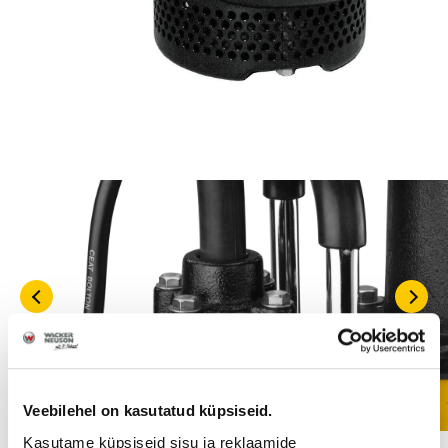
Veebilehel on kasutatud küpsiseid.
Kasutame küpsiseid sisu ja reklaamide