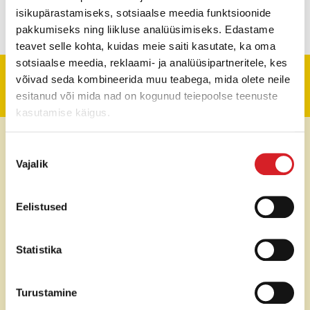
isikupärastamiseks, sotsiaalse meedia funktsioonide
pakkumiseks ning liikluse analüüsimiseks. Edastame
teavet selle kohta, kuidas meie saiti kasutate, ka oma
sotsiaalse meedia, reklaami- ja analüüsipartneritele, kes
võivad seda kombineerida muu teabega, mida olete neile
Tehniline informatsioon
esitanud või mida nad on kogunud teiepoolse teenuste
kasutamise käigus.
Pumba tootlikkus
450 l/min
Nõusoleku
Vajalik
valik
Maks. tühjenduskõrgus
36,5 m
Väljund diameeter
50 mm (Storz)
Eelistused
Maks. tahkete osakeste
8,5 mm
Statistika
läbimõõt
Mootori tüüp
Elektrimootor (50 Hz)
Turustamine