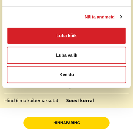
Pinge
400 V
Näita andmeid
Tööpinge
7,5 A
Käivitusvool
58 A
Luba kõik
Kaal
55-62 kg
Luba valik
Mõõtmed
(pikkus x laius x
235 x 215 x 570 mm
sügavus)
Keeldu
Lisavariandid
Ujuklüliti
Hind (ilma käibemaksuta)
Soovi korral
HINNAPÄRING