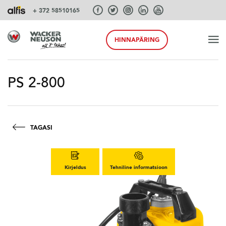
+ 372 58510165
HINNAPÄRING
ALGUS
PS 2-800
TOOTED
TAGASI
TEENUSEID JA LAHENDUSI
Kirjeldus
Tehniline informatsioon
SÜSTEEMID
AKSESSUAARID