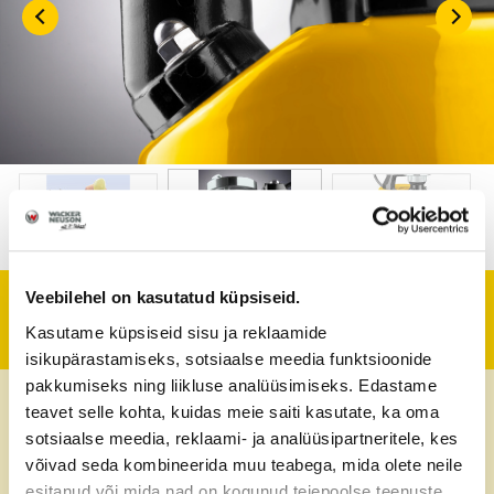
Veebilehel on kasutatud küpsiseid.
Tehniline informatsioon
Kasutame küpsiseid sisu ja reklaamide
isikupärastamiseks, sotsiaalse meedia funktsioonide
pakkumiseks ning liikluse analüüsimiseks. Edastame
Pumba tootlikkus
310-320 l/min
teavet selle kohta, kuidas meie saiti kasutate, ka oma
sotsiaalse meedia, reklaami- ja analüüsipartneritele, kes
Maks. tühjenduskõrgus
15 m
võivad seda kombineerida muu teabega, mida olete neile
esitanud või mida nad on kogunud teiepoolse teenuste