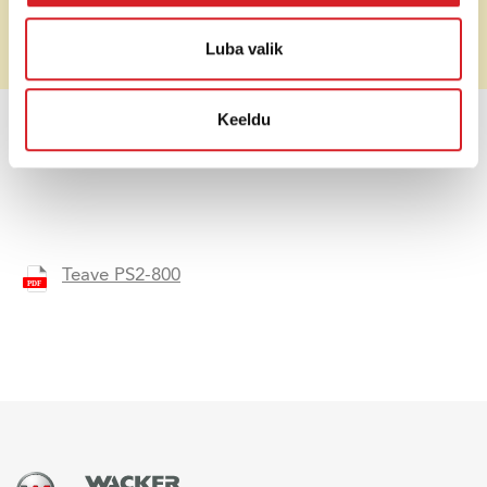
Lisavariandid
Ujuklüliti
Luba valik
Hind (ilma käibemaksuta)
Soovi korral
Keeldu
HINNAPÄRING
Teave PS2-800