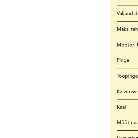
Väljund 
Maks. ta
Mootori 
Pinge
Tööpinge
Käivitusv
Kaal
Mõõtme
Lisavaria