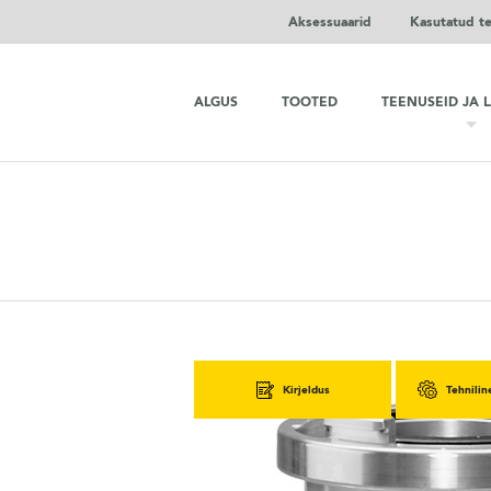
Aksessuaarid
Kasutatud t
ALGUS
TOOTED
TEENUSEID JA 
Kirjeldus
Tehnilin