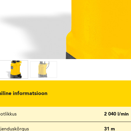
niline informatsioon
otlikkus
2 040 l/min
hjenduskõrgus
31 m