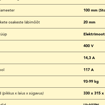
diameeter
100 mm (Sto
hkete osakeste läbimõõt
20 mm
tüüp
Elektrimoot
400 V
14,3 A
ool
117 A
93-99 kg
d
(pikkus x laius x sügavus)
330 x 315 
ndid