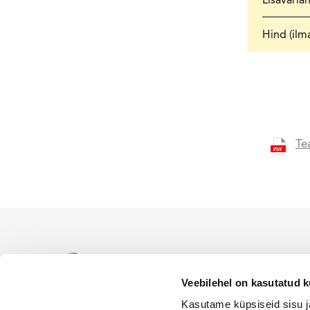
Hind (ilm
Te
WACKER NEUSON ametlik es
levitamiseks Eesti territoor
Veebilehel on kasutatud k
Kasutame küpsiseid sisu j