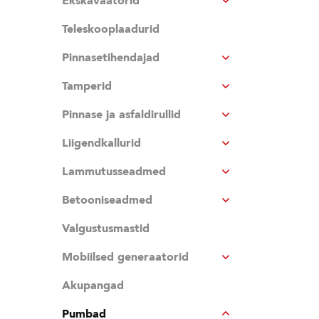
Ekskavaatorid
Teleskooplaadurid
Pinnasetihendajad
Tamperid
Pinnase ja asfaldirullid
Liigendkallurid
Lammutusseadmed
Betooniseadmed
Valgustusmastid
Mobiilsed generaatorid
Akupangad
Pumbad