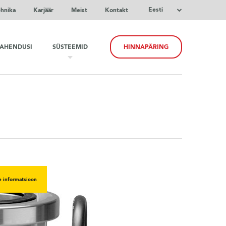
Eesti
ehnika
Karjäär
Meist
Kontakt
LAHENDUSI
SÜSTEEMID
HINNAPÄRING
e informatsioon