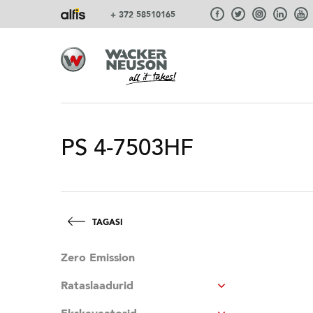
+ 372 58510165
PS 4-7503HF
TAGASI
Zero Emission
Rataslaadurid