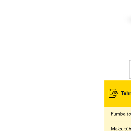
Teh
Pumba to
Maks. tü