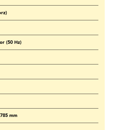
rz)
or (50 Hz)
x 785 mm