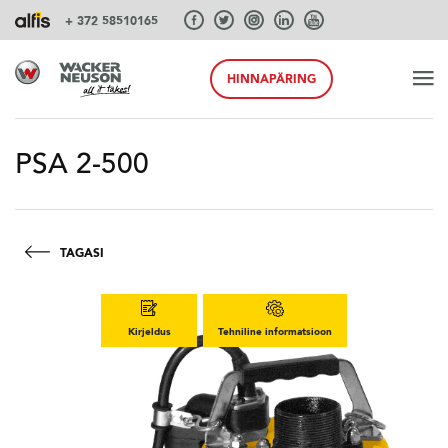
+ 372 58510165
HINNAPÄRING
ALGUS
PSA 2-500
TOOTED
TAGASI
TEENUSEID JA LAHENDUSI
Kirjeldus
Tehniline informatsioon
SÜSTEEMID
AKSESSUAARID