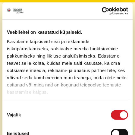
Pumba tootlikkus
220-225 l/min
Maks. tühjenduskõrgus
11 m
Veebilehel on kasutatud küpsiseid.
Väljund diameeter
50 mm (Storz)
Kasutame küpsiseid sisu ja reklaamide
isikupärastamiseks, sotsiaalse meedia funktsioonide
Maks. tahkete osakeste
pakkumiseks ning liikluse analüüsimiseks. Edastame
6 mm
läbimõõt
teavet selle kohta, kuidas meie saiti kasutate, ka oma
sotsiaalse meedia, reklaami- ja analüüsipartneritele, kes
Mootori tüüp
Elektrimootor (50 Hz)
võivad seda kombineerida muu teabega, mida olete neile
esitanud või mida nad on kogunud teiepoolse teenuste
Pinge
230 V
kasutamise käigus.
Tööpinge
2,9 A
Nõusoleku
Vajalik
valik
Käivitusvool
7 A
Eelistused