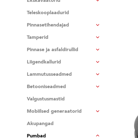
Ekskavaatorid
Teleskooplaadurid
Pinnasetihendajad
Tamperid
Pinnase ja asfaldirullid
Liigendkallurid
Lammutusseadmed
Betooniseadmed
Valgustusmastid
Mobiilsed generaatorid
Akupangad
Pumbad