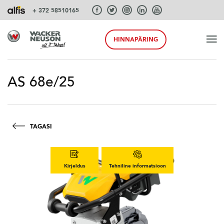
+ 372 58510165
HINNAPÄRING
ALGUS
AS 68e/25
TOOTED
TAGASI
TEENUSEID JA LAHENDUSI
Kirjeldus
Tehniline informatsioon
SÜSTEEMID
AKSESSUAARID