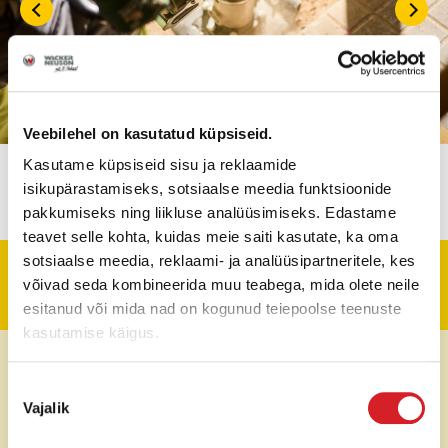
Veebilehel on kasutatud küpsiseid.
Kasutame küpsiseid sisu ja reklaamide
isikupärastamiseks, sotsiaalse meedia funktsioonide
pakkumiseks ning liikluse analüüsimiseks. Edastame
teavet selle kohta, kuidas meie saiti kasutate, ka oma
sotsiaalse meedia, reklaami- ja analüüsipartneritele, kes
Tehniline informatsioon
võivad seda kombineerida muu teabega, mida olete neile
esitanud või mida nad on kogunud teiepoolse teenuste
kasutamise käigus.
Kaal
69 kg
Nõusoleku
Löögi energia
18 kN
Vajalik
valik