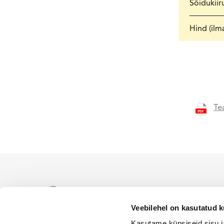
Sõidukiir
Hind (ilm
Te
WACKER NEUSON ametlik es
levitamiseks Eesti territoor
Veebilehel on kasutatud k
Kasutame küpsiseid sisu j