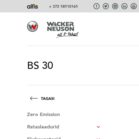
+ 372 58510165
BS 30
TAGASI
Zero Emission
Rataslaadurid