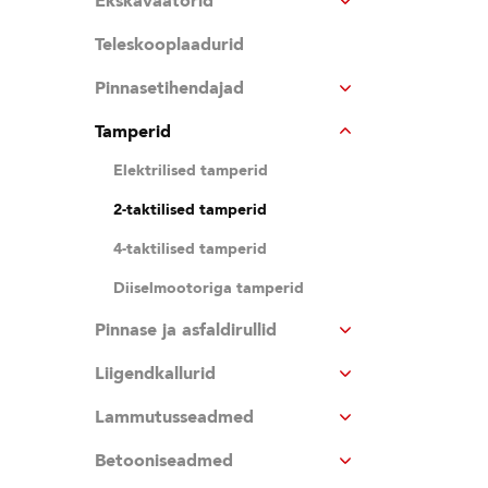
Ekskavaatorid
Teleskooplaadurid
Pinnasetihendajad
Tamperid
Elektrilised tamperid
2-taktilised tamperid
4-taktilised tamperid
Diiselmootoriga tamperid
Pinnase ja asfaldirullid
Liigendkallurid
Lammutusseadmed
Betooniseadmed