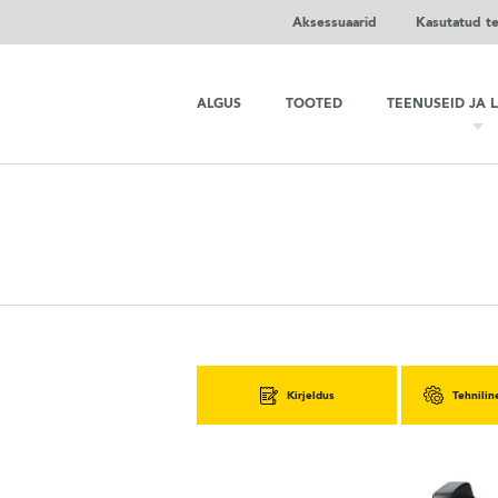
Aksessuaarid
Kasutatud t
ALGUS
TOOTED
TEENUSEID JA 
Kirjeldus
Tehnilin