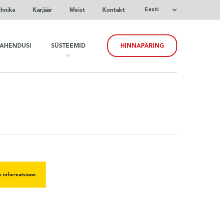
Eesti
ehnika
Karjäär
Meist
Kontakt
LAHENDUSI
SÜSTEEMID
HINNAPÄRING
e informatsioon