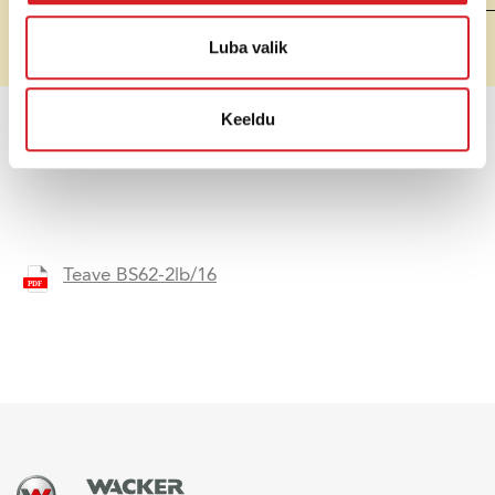
Hind (ilma
Soovi korral
Luba valik
käibemaksuta)
Keeldu
HINNAPÄRING
Teave BS62-2lb/16