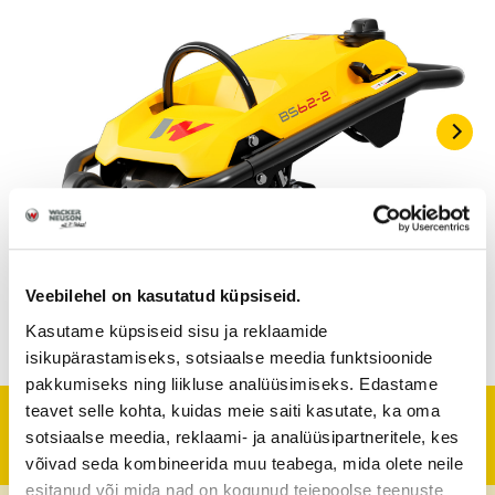
Veebilehel on kasutatud küpsiseid.
Kasutame küpsiseid sisu ja reklaamide
isikupärastamiseks, sotsiaalse meedia funktsioonide
pakkumiseks ning liikluse analüüsimiseks. Edastame
teavet selle kohta, kuidas meie saiti kasutate, ka oma
Tehniline informatsioon
sotsiaalse meedia, reklaami- ja analüüsipartneritele, kes
võivad seda kombineerida muu teabega, mida olete neile
esitanud või mida nad on kogunud teiepoolse teenuste