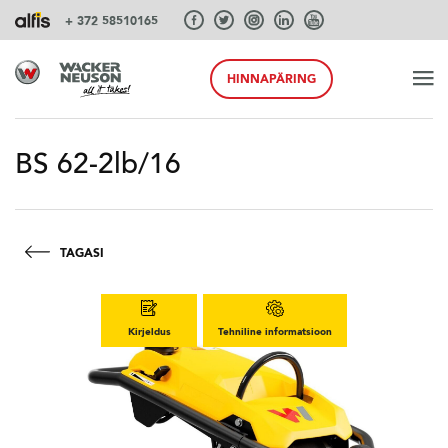
+ 372 58510165
HINNAPÄRING
ALGUS
BS 62-2lb/16
TOOTED
TAGASI
TEENUSEID JA LAHENDUSI
Kirjeldus
Tehniline informatsioon
SÜSTEEMID
AKSESSUAARID