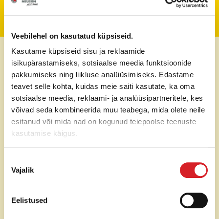
Tehniline informatsioon
Veebilehel on kasutatud küpsiseid.
Svars
166kg
Kasutame küpsiseid sisu ja reklaamide
isikupärastamiseks, sotsiaalse meedia funktsioonide
Vibrācijas triecienspēks
30 kN
pakkumiseks ning liikluse analüüsimiseks. Edastame
teavet selle kohta, kuidas meie saiti kasutate, ka oma
Darba platums
500 mm
sotsiaalse meedia, reklaami- ja analüüsipartneritele, kes
võivad seda kombineerida muu teabega, mida olete neile
esitanud või mida nad on kogunud teiepoolse teenuste
Dzinējs
Honda GX270
kasutamise käigus.
Dzinēja jauda
5,2 kW
Nõusoleku
Vajalik
valik
Gaitas ātrums
21 m/min
Vibrācijas frekvence
90 Hz
Eelistused