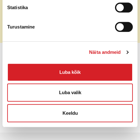
+ iebūvēti transporta rati
Statistika
Parastā cena
Pēc pieprasījuma
Turustamine
Īpašā cena (bez PVN)
Pēc pieprasījuma
Näita andmeid
HINNAPÄRING
Luba kõik
Luba valik
Informācija par produktu BPU 3050A
Keeldu