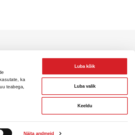
e, teenuste ja lahenduste
Luba kõik
de
kasutate, ka
Luba valik
muu teabega,
Keeldu
Näita andmeid