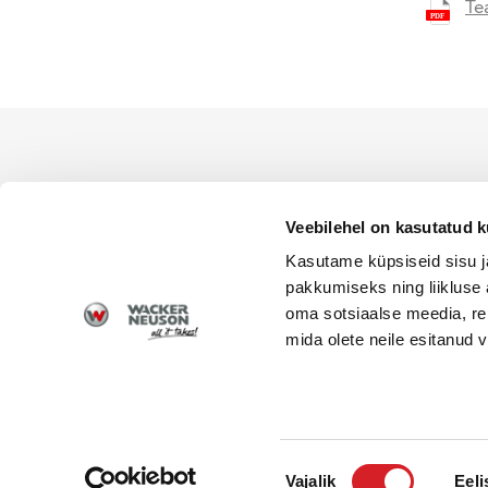
Te
WACKER NEUSON ametlik es
levitamiseks Eesti territoor
Veebilehel on kasutatud k
Kasutame küpsiseid sisu j
pakkumiseks ning liikluse 
oma sotsiaalse meedia, re
mida olete neile esitanud
© 2026 Wacker Neuson | Alfis EST OÜ | Kõik õigus
Nõusoleku
Vajalik
Eeli