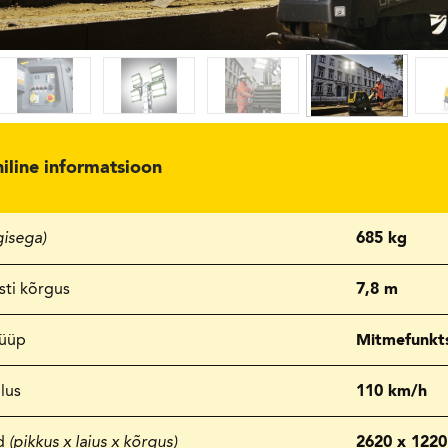
niline informatsioon
gisega)
685 kg
sti kõrgus
7,8 m
tüüp
Mitmefunkts
lus
110 km/h
d
(pikkus x laius x kõrgus)
2620 x 122