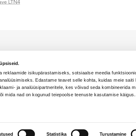
ave LTN4
indaja on Alfis EST OÜ, kellele kuulub ainuõigus WACKER NEUSON toodet
iumil.
üpsiseid.
KÜPSISTE KASUTAMISE POLIITIKA
PRIVAATSUSPOLIITIKA
a reklaamide isikupärastamiseks, sotsiaalse meedia funktsiooni
analüüsimiseks. Edastame teavet selle kohta, kuidas meie saiti 
klaami- ja analüüsipartneritele, kes võivad seda kombineerida 
 või mida nad on kogunud teiepoolse teenuste kasutamise käigus.
ed kaitstud
stused
Statistika
Turustamine