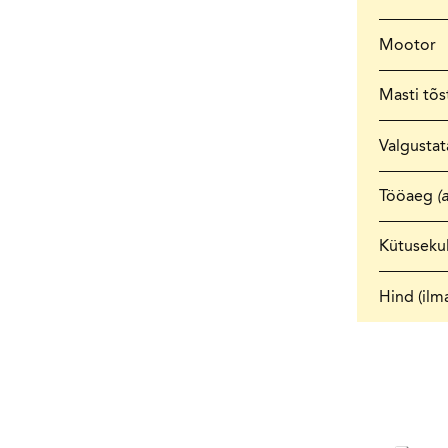
Mootor
Masti tõ
Valgustat
Tööaeg
(
Kütuseku
Hind (ilm