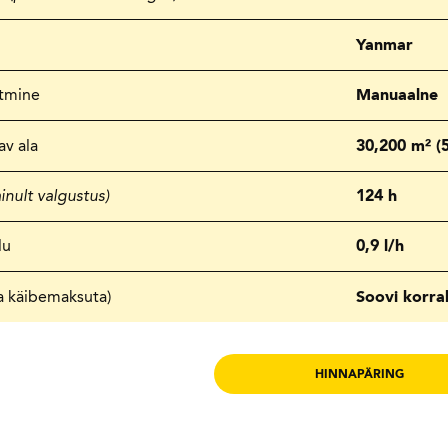
Yanmar
stmine
Manuaalne
av ala
30,200 m² (5
ainult valgustus)
124 h
lu
0,9 l/h
a käibemaksuta)
Soovi korra
HINNAPÄRING