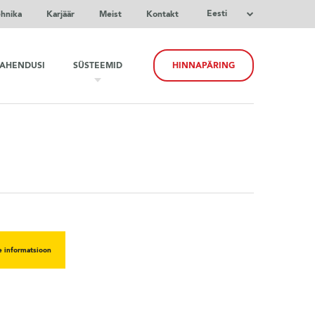
Eesti
ehnika
Karjäär
Meist
Kontakt
LAHENDUSI
SÜSTEEMID
HINNAPÄRING
e informatsioon