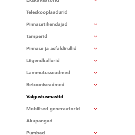
Ekskavaatorid
Teleskooplaadurid
Pinnasetihendajad
Tamperid
Pinnase ja asfaldirullid
Liigendkallurid
Lammutusseadmed
Betooniseadmed
Valgustusmastid
Mobiilsed generaatorid
Akupangad
Pumbad