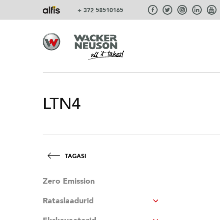
+ 372 58510165
LTN4
TAGASI
Zero Emission
Rataslaadurid