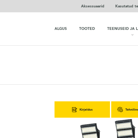
Aksessuaarid
Kasutatud t
ALGUS
TOOTED
TEENUSEID JA 
Kirjeldus
Tehnilin