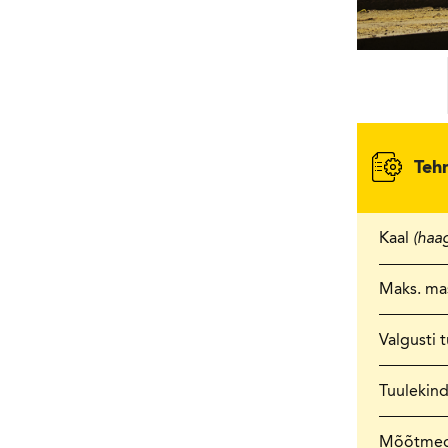
Teh
Kaal
(haa
Maks. ma
Valgusti 
Tuulekind
Mõõtme